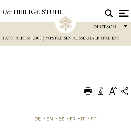
Der
HEILIGE STUHL
DEUTSCH
PAPSTREISEN
2005
PAPSTREISEN AUSSERHALB ITALIENS
FRANÇAIS
ENGLISH
ITALIANO
PORTUGUÊS
ESPAÑOL
DEUTSCH
POLSKI
العربيّة
DE
-
EN
-
ES
-
FR
-
IT
-
PT
中文