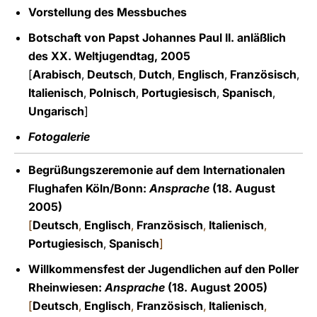
Vorstellung des Messbuches
Botschaft von Papst Johannes Paul II. anläßlich
des XX. Weltjugendtag, 2005
[
Arabisch
,
Deutsch
,
Dutch
,
Englisch
,
Französisch
,
Italienisch
,
Polnisch
,
Portugiesisch
,
Spanisch
,
Ungarisch
]
Fotogalerie
Begrüßungszeremonie auf dem Internationalen
Flughafen Köln/Bonn:
Ansprache
(18. August
2005)
[
Deutsch
,
Englisch
,
Französisch
,
Italienisch
,
Portugiesisch
,
Spanisch
]
Willkommensfest der Jugendlichen auf den Poller
Rheinwiesen:
Ansprache
(18. August 2005)
[
Deutsch
,
Englisch
,
Französisch
,
Italienisch
,