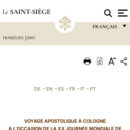
Le
SAINT-SIÈGE
FRANÇAIS
HOMÉLIES
2005
FRANÇAIS
ENGLISH
ITALIANO
PORTUGUÊS
ESPAÑOL
DE
-
EN
-
ES
-
FR
-
IT
-
PT
DEUTSCH
POLSKI
العربيّة
VOYAGE APOSTOLIQUE À COLOGNE
À L'OCCASION DE LA XX JOURNÉE MONDIALE DE
中文