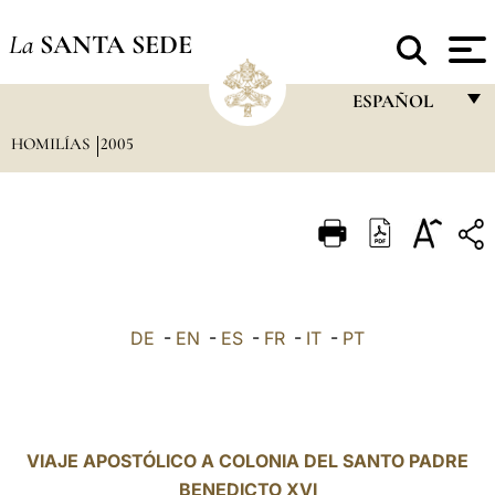
La
SANTA SEDE
ESPAÑOL
HOMILÍAS
2005
FRANÇAIS
ENGLISH
ITALIANO
PORTUGUÊS
ESPAÑOL
DE
-
EN
-
ES
-
FR
-
IT
-
PT
DEUTSCH
POLSKI
العربيّة
VIAJE APOSTÓLICO A COLONIA DEL SANTO PADRE
BENEDICTO XVI
中文