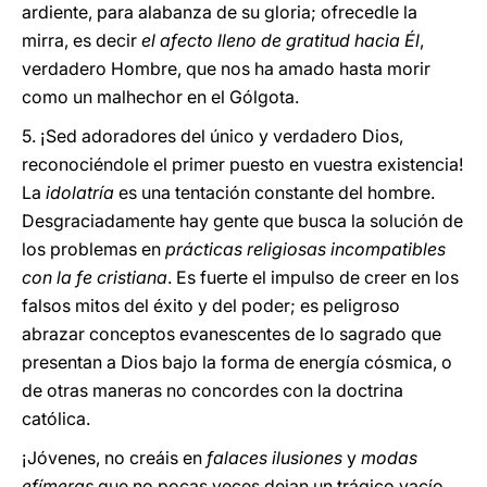
ardiente, para alabanza de su gloria; ofrecedle la
mirra, es decir
el afecto lleno de gratitud hacia Él
,
verdadero Hombre, que nos ha amado hasta morir
como un malhechor en el Gólgota.
5. ¡Sed adoradores del único y verdadero Dios,
reconociéndole el primer puesto en vuestra existencia!
La
idolatría
es una tentación constante del hombre.
Desgraciadamente hay gente que busca la solución de
los problemas en
prácticas religiosas incompatibles
con la fe cristiana
. Es fuerte el impulso de creer en los
falsos mitos del éxito y del poder; es peligroso
abrazar conceptos evanescentes de lo sagrado que
presentan a Dios bajo la forma de energía cósmica, o
de otras maneras no concordes con la doctrina
católica.
¡Jóvenes, no creáis en
falaces ilusiones
y
modas
efímeras
que no pocas veces dejan un trágico vacío