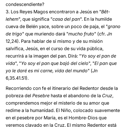
condescendiente?
3. Los Reyes Magos encontraron a Jesús en "
Bêt-
lehem
", que significa "
casa del pan
". En la humilde
cueva de Belén yace, sobre un poco de paja, el "
grano
de trigo
" que muriendo dará "
mucho fruto
" (cfr.
Jn
12,24). Para hablar de sí mismo y de su misión
salvífica, Jesús, en el curso de su vida pública,
recurrirá a la imagen del pan. Dirá: "
Yo soy el pan de
vida
", "
Yo soy el pan que bajó del cielo
", "
El pan que
yo le daré es mi carne, vida del mundo
" (
Jn
6,35.41.51).
Recorriendo con fe el itinerario del Redentor desde la
pobreza del
Pesebre
hasta el abandono de la
Cruz
,
comprendemos mejor el misterio de su amor que
redime a la humanidad. El Niño, colocado suavemente
en el pesebre por María, es el Hombre-Dios que
veremos clavado en la Cruz. El mismo Redentor está