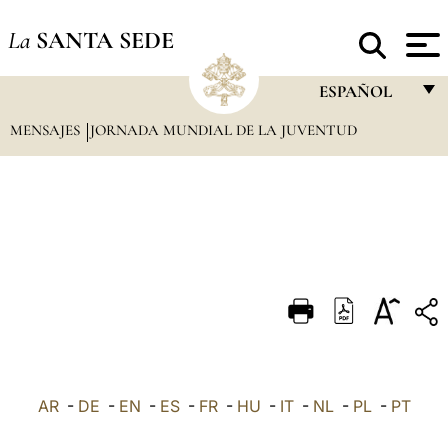
La
SANTA SEDE
ESPAÑOL
MENSAJES
JORNADA MUNDIAL DE LA JUVENTUD
FRANÇAIS
ENGLISH
ITALIANO
PORTUGUÊS
ESPAÑOL
DEUTSCH
POLSKI
العربيّة
AR
-
DE
-
EN
-
ES
-
FR
-
HU
-
IT
-
NL
-
PL
-
PT
中文