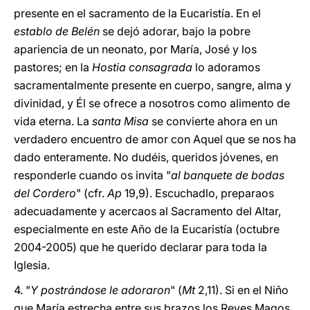
presente en el sacramento de la Eucaristía. En el
establo de Belén
se dejó adorar, bajo la pobre
apariencia de un neonato, por María, José y los
pastores; en la
Hostia consagrada
lo adoramos
sacramentalmente presente en cuerpo, sangre, alma y
divinidad, y Él se ofrece a nosotros como alimento de
vida eterna. La
santa Misa
se convierte ahora en un
verdadero encuentro de amor con Aquel que se nos ha
dado enteramente. No dudéis, queridos jóvenes, en
responderle cuando os invita "
al banquete de bodas
del Cordero
" (cfr.
Ap
19,9). Escuchadlo, preparaos
adecuadamente y acercaos al Sacramento del Altar,
especialmente en este Año de la Eucaristía (octubre
2004-2005) que he querido declarar para toda la
Iglesia.
4. "
Y postrándose le adoraron
" (
Mt
2,11). Si en el Niño
que María estrecha entre sus brazos los Reyes Magos