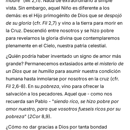
madre
" (
Mt
2,11). Nada de extraordinario a simple
vista. Sin embargo, aquel Niño es diferente a los
demás: es el Hijo primogénito de Dios que
se despojó
de su gloria
(cfr.
Fil
2,7) y vino a la tierra para morir en
la Cruz. Descendió entre nosotros y se hizo pobre
para revelarnos la gloria divina que contemplaremos
plenamente en el Cielo, nuestra patria celestial.
¿Quién podría haber inventado un signo de amor más
grande? Permanecemos extasiados ante el
misterio de
un Dios que se humilla
para asumir nuestra condición
humana hasta inmolarse por nosotros en la cruz (cfr.
Fil
2,6-8). En su
pobreza
, vino para ofrecer la
salvación a los pecadores. Aquel que - como nos
recuerda san Pablo - "
siendo rico, se hizo pobre por
amor nuestro, para que vosotros fueseis ricos por su
pobreza
" (
2Cor
8,9).
¿Cómo no dar gracias a Dios por tanta bondad