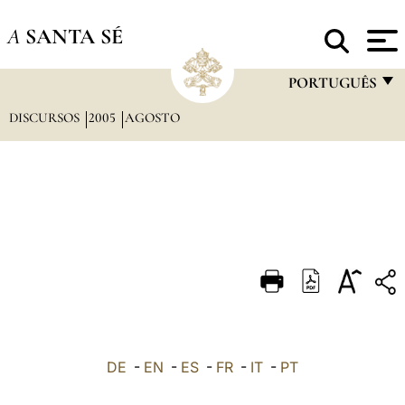
A
SANTA SÉ
PORTUGUÊS
DISCURSOS
2005
AGOSTO
FRANÇAIS
ENGLISH
ITALIANO
PORTUGUÊS
ESPAÑOL
DEUTSCH
POLSKI
العربيّة
DE
-
EN
-
ES
-
FR
-
IT
-
PT
中文