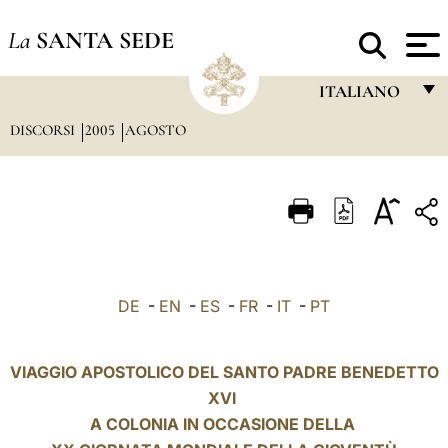
La
SANTA SEDE
ITALIANO
DISCORSI
2005
AGOSTO
FRANÇAIS
ENGLISH
ITALIANO
PORTUGUÊS
ESPAÑOL
DE
-
EN
-
ES
-
FR
-
IT
-
PT
DEUTSCH
POLSKI
VIAGGIO APOSTOLICO DEL SANTO PADRE BENEDETTO
XVI
العربيّة
A COLONIA IN OCCASIONE DELLA
中文