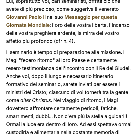
Lui, soprattutto voi, cari seminaristi, offrite ciò che
avete di più prezioso, come suggeriva il venerato
Giovanni Paolo II
nel suo
Messaggio per questa
Giornata Mondiale
: l'oro della vostra libertà, l'incenso
della vostra preghiera ardente, la mirra del vostro
affetto più profondo (cfr n. 4).
Il seminario è tempo di preparazione alla missione. I
Magi "fecero ritorno" al loro Paese e certamente
resero testimonianza dell'incontro con il Re dei Giudei.
Anche voi, dopo il lungo e necessario itinerario
formativo del seminario, sarete inviati per essere i
ministri del Cristo; ciascuno di voi tornerà tra la gente
come
alter Christus
. Nel viaggio di ritorno, i Magi
dovettero affrontare certamente pericoli, fatiche,
smarrimenti, dubbi... Non c'era più la stella a guidarli!
Ormai la luce era dentro di loro. Ad essi spettava ormai
custodirla e alimentarla nella costante memoria di