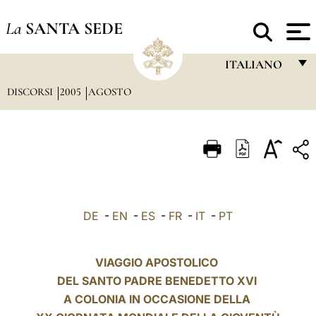
La
SANTA SEDE
ITALIANO
DISCORSI
2005
AGOSTO
FRANÇAIS
ENGLISH
ITALIANO
PORTUGUÊS
ESPAÑOL
DE
-
EN
-
ES
-
FR
-
IT
-
PT
DEUTSCH
POLSKI
VIAGGIO APOSTOLICO
DEL SANTO PADRE BENEDETTO XVI
العربيّة
A COLONIA IN OCCASIONE DELLA
中文