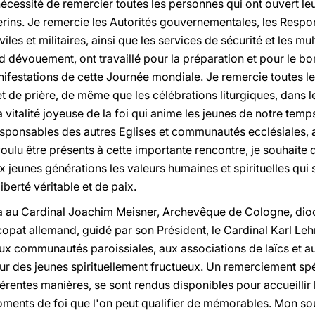
 nécessité de remercier toutes les personnes qui ont ouvert le
rins. Je remercie les Autorités gouvernementales, les Respon
viles et militaires, ainsi que les services de sécurité et les m
d dévouement, ont travaillé pour la préparation et pour le b
manifestations de cette Journée mondiale. Je remercie toutes 
et de prière, de même que les célébrations liturgiques, dans l
vitalité joyeuse de la foi qui anime les jeunes de notre temps
sponsables des autres Eglises et communautés ecclésiales, a
voulu être présents à cette importante rencontre, je souhaite 
jeunes générations les valeurs humaines et spirituelles qui 
iberté véritable et de paix.
 au Cardinal Joachim Meisner, Archevêque de Cologne, diocè
copat allemand, guidé par son Président, le Cardinal Karl Le
, aux communautés paroissiales, aux associations de laïcs et
ur des jeunes spirituellement fructueux. Un remerciement spé
érentes manières, se sont rendus disponibles pour accueillir l
ments de foi que l'on peut qualifier de mémorables. Mon so