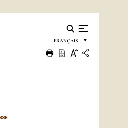
FRANÇAIS
FRANÇAIS
ENGLISH
ITALIANO
PORTUGUÊS
ESPAÑOL
DEUTSCH
SSE
POLSKI