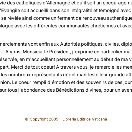
 vie des catholiques d'Allemagne et qu'il soit un encouragem
l'Evangile soit accueilli dans son intégralité et témoigné avec
il se révèle ainsi comme un ferment de renouveau authentique
alogue avec les différentes communautés chrétiennes et ave
erciements vont enfin aux Autorités politiques, civiles, dipl
. A vous, Monsieur le Président, j'exprime en particulier m
éservée, en m'accueillant personnellement au début de ma vis
part. Merci de tout coeur! A travers vous, je remercie les 
t les nombreux représentants m'ont manifesté leur grande aff
on. Le coeur rempli d'émotion et des souvenirs de ces jour
sur tous l'abondance des Bénédictions divines, pour un aveni
© Copyright 2005 - Libreria Editrice Vaticana