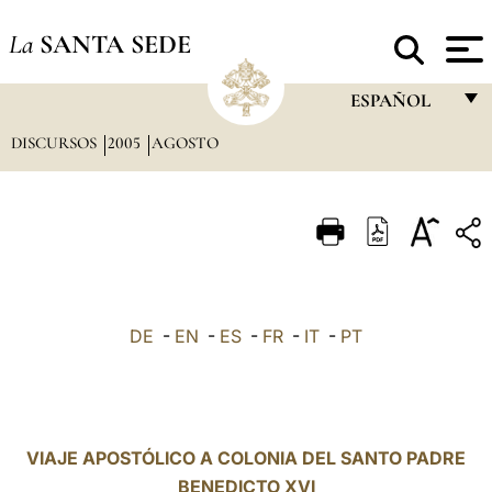
La
SANTA SEDE
ESPAÑOL
DISCURSOS
2005
AGOSTO
FRANÇAIS
ENGLISH
ITALIANO
PORTUGUÊS
ESPAÑOL
DE
-
EN
-
ES
-
FR
-
IT
-
PT
DEUTSCH
POLSKI
العربيّة
VIAJE APOSTÓLICO A COLONIA DEL SANTO PADRE
BENEDICTO XVI
中文