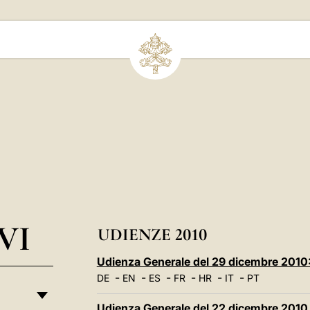
VI
UDIENZE 2010
Udienza Generale del 29 dicembre 2010:
-
-
-
-
-
-
DE
EN
ES
FR
HR
IT
PT
Udienza Generale del 22 dicembre 2010