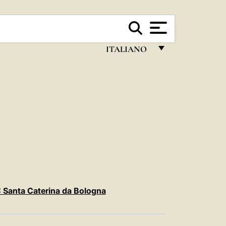
ITALIANO
FRANÇAIS
ENGLISH
ITALIANO
PORTUGUÊS
ESPAÑOL
DEUTSCH
POLSKI
 Santa Caterina da Bologna
العربيّة