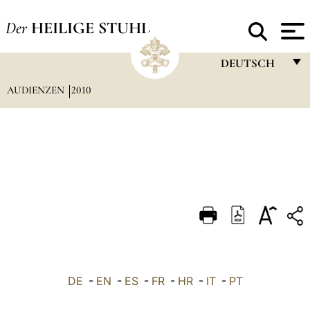
Der
HEILIGE STUHL
DEUTSCH
AUDIENZEN
2010
FRANÇAIS
ENGLISH
ITALIANO
PORTUGUÊS
ESPAÑOL
DEUTSCH
POLSKI
العربيّة
DE
-
EN
-
ES
-
FR
-
HR
-
IT
-
PT
中文