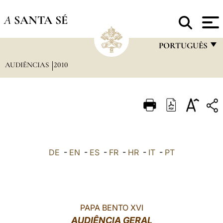
A
SANTA SÉ
PORTUGUÊS
AUDIÊNCIAS
2010
FRANÇAIS
ENGLISH
ITALIANO
PORTUGUÊS
ESPAÑOL
DE
-
EN
-
ES
-
FR
-
HR
-
IT
-
PT
DEUTSCH
POLSKI
العربيّة
PAPA BENTO XVI
AUDIÊNCIA GERAL
中文