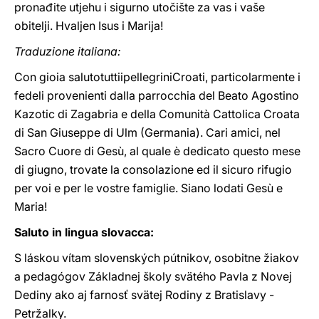
pronađite utjehu i sigurno utočište za vas i vaše
obitelji. Hvaljen Isus i Marija!
Traduzione italiana:
Con gioia salutotuttiipellegriniCroati, particolarmente i
fedeli provenienti dalla parrocchia del Beato Agostino
Kazotic di Zagabria e della Comunità Cattolica Croata
di San Giuseppe di Ulm (Germania). Cari amici, nel
Sacro Cuore di Gesù, al quale è dedicato questo mese
di giugno, trovate la consolazione ed il sicuro rifugio
per voi e per le vostre famiglie. Siano lodati Gesù e
Maria!
Saluto in lingua slovacca:
S láskou vítam slovenských pútnikov, osobitne žiakov
a pedagógov Základnej školy svätého Pavla z Novej
Dediny ako aj farnosť svätej Rodiny z Bratislavy -
Petržalky.