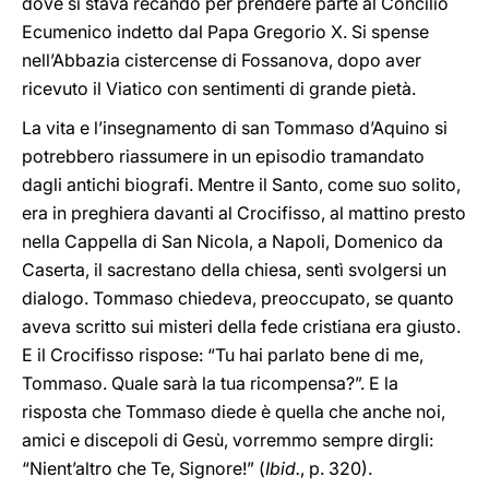
dove si stava recando per prendere parte al Concilio
Ecumenico indetto dal Papa Gregorio X. Si spense
nell’Abbazia cistercense di Fossanova, dopo aver
ricevuto il Viatico con sentimenti di grande pietà.
La vita e l’insegnamento di san Tommaso d’Aquino si
potrebbero riassumere in un episodio tramandato
dagli antichi biografi. Mentre il Santo, come suo solito,
era in preghiera davanti al Crocifisso, al mattino presto
nella Cappella di San Nicola, a Napoli, Domenico da
Caserta, il sacrestano della chiesa, sentì svolgersi un
dialogo. Tommaso chiedeva, preoccupato, se quanto
aveva scritto sui misteri della fede cristiana era giusto.
E il Crocifisso rispose: “Tu hai parlato bene di me,
Tommaso. Quale sarà la tua ricompensa?”. E la
risposta che Tommaso diede è quella che anche noi,
amici e discepoli di Gesù, vorremmo sempre dirgli:
“Nient’altro che Te, Signore!” (
Ibid.
, p. 320).