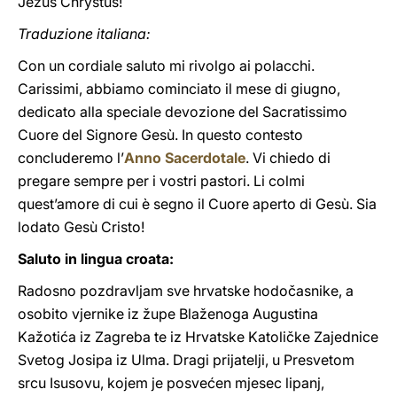
Jezus Chrystus!
Traduzione italiana:
Con un cordiale saluto mi rivolgo ai polacchi.
Carissimi, abbiamo cominciato il mese di giugno,
dedicato alla speciale devozione del Sacratissimo
Cuore del Signore Gesù. In questo contesto
concluderemo l’
Anno Sacerdotale
. Vi chiedo di
pregare sempre per i vostri pastori. Li colmi
quest’amore di cui è segno il Cuore aperto di Gesù. Sia
lodato Gesù Cristo!
Saluto in lingua croata:
Radosno pozdravljam sve hrvatske hodočasnike, a
osobito vjernike iz župe Blaženoga Augustina
Kažotića iz Zagreba te iz Hrvatske Katoličke Zajednice
Svetog Josipa iz Ulma. Dragi prijatelji, u Presvetom
srcu Isusovu, kojem je posvećen mjesec lipanj,