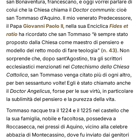
san Bonaventura, francescano, e oggi vorrei parlare di
colui che la Chiesa chiama il
Doctor communis
: cioè
san Tommaso d’Aquino. Il mio venerato Predecessore,
il Papa
Giovanni Paolo II
, nella sua Enciclica
Fides et
ratio
ha ricordato che san Tommaso “è sempre stato
proposto dalla Chiesa come maestro di pensiero e
modello del retto modo di fare teologia” (
n. 43
). Non
sorprende che, dopo sant’Agostino, tra gli scrittori
ecclesiastici menzionati nel
Catechismo della Chiesa
Cattolica
, san Tommaso venga citato più di ogni altro,
per ben sessantuno volte! Egli è stato chiamato anche
il
Doctor Angelicus
, forse per le sue virtù, in particolare
la sublimità del pensiero e la purezza della vita.
Tommaso nacque tra il 1224 e il 1225 nel castello che
la sua famiglia, nobile e facoltosa, possedeva a
Roccasecca, nei pressi di Aquino, vicino alla celebre
abbazia di Montecassino, dove fu inviato dai genitori