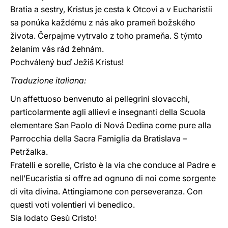
Bratia a sestry, Kristus je cesta k Otcovi a v Eucharistii
sa ponúka každému z nás ako prameň božského
života. Čerpajme vytrvalo z toho prameňa. S týmto
želaním vás rád žehnám.
Pochválený buď Ježiš Kristus!
Traduzione italiana:
Un affettuoso benvenuto ai pellegrini slovacchi,
particolarmente agli allievi e insegnanti della Scuola
elementare San Paolo di Nová Dedina come pure alla
Parrocchia della Sacra Famiglia da Bratislava –
Petržalka.
Fratelli e sorelle, Cristo è la via che conduce al Padre e
nell’Eucaristia si offre ad ognuno di noi come sorgente
di vita divina. Attingiamone con perseveranza. Con
questi voti volentieri vi benedico.
Sia lodato Gesù Cristo!