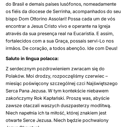
do Brasil e demais países lusófonos, nomeadamente
os fiéis da diocese de Serrinha, acompanhados do seu
bispo Dom Ottorino Assolari! Possa cada um de vós
encontrar a Jesus Cristo vivo e operante na Igreja
através da sua presença real na Eucaristia. E assim,
fortalecidos com a sua Graça, possais servi-Lo nos
irmãos. De coração, a todos abençôo. Ide com Deus!
Saluto in lingua polacca:
Z serdecznym pozdrowieniem zwracam się do
Polaków. Moi drodzy, rozpoczęliśmy czerwiec –
miesiąc poświęcony szczególnej czci Najświętszego
Serca Pana Jezusa. W tym kontekście niebawem
zakończymy Rok Kapłański. Proszę was, abyście
zawsze otaczali waszych duszpasterzy modlitwą.
Niech napełnia ich ta miłość, której znakiem jest
otwarte Serce Jezusa. Niech będzie pochwalony