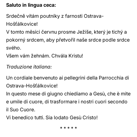
Saluto in lingua ceca:
Srdečně vítám poutníky z farnosti Ostrava-
Hošťálkovice!
V tomto měsíci červnu prosme Ježíše, který je tichý a
pokorný srdcem, aby přetvořil naše srdce podle srdce
svého.
Všem vám žehnám. Chvála Kristu!
Traduzione italiana:
Un cordiale benvenuto ai pellegrini della Parrocchia di
Ostrava-Hošťálkovice!
In questo mese di giugno chiediamo a Gesù, che è mite
e umile di cuore, di trasformare i nostri cuori secondo
il Suo Cuore.
Vi benedico tutti. Sia lodato Gesù Cristo!
* * * * *