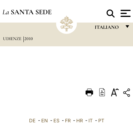
La
SANTA SEDE
ITALIANO
UDIENZE
2010
FRANÇAIS
ENGLISH
ITALIANO
PORTUGUÊS
ESPAÑOL
DEUTSCH
POLSKI
العربيّة
DE
-
EN
-
ES
-
FR
-
HR
-
IT
-
PT
中文