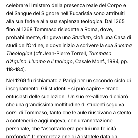
celebrare il mistero della presenza reale del Corpo e
del Sangue del Signore nell’Eucaristia sono attribuiti
alla sua fede e alla sua sapienza teologica. Dal 1265
fino al 1268 Tommaso risiedette a Roma, dove,
probabilmente, dirigeva uno
Studium
, cioè una Casa di
studi dell’Ordine, e dove iniziò a scrivere la sua
Summa
Theologiae
(cfr Jean-Pierre Torrell,
Tommaso
d’Aquino. L’uomo e il teologo
, Casale Monf., 1994, pp.
118-184).
Nel 1269 fu richiamato a Parigi per un secondo ciclo di
insegnamento. Gli studenti - si può capire - erano
entusiasti delle sue lezioni. Un suo ex-allievo dichiarò
che una grandissima moltitudine di studenti seguiva i
corsi di Tommaso, tanto che le aule riuscivano a stento
a contenerli e aggiungeva, con un’annotazione
personale, che “ascoltarlo era per lui una felicità
profonda”. L’interpretazione di Aristotele data da