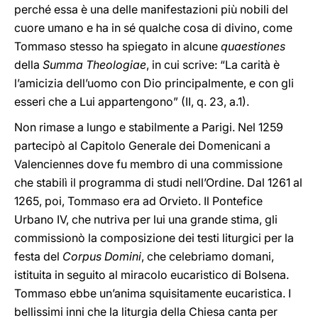
perché essa è una delle manifestazioni più nobili del
cuore umano e ha in sé qualche cosa di divino, come
Tommaso stesso ha spiegato in alcune
quaestiones
della
Summa Theologiae
, in cui scrive: “La carità è
l’amicizia dell’uomo con Dio principalmente, e con gli
esseri che a Lui appartengono” (II, q. 23, a.1).
Non rimase a lungo e stabilmente a Parigi. Nel 1259
partecipò al Capitolo Generale dei Domenicani a
Valenciennes dove fu membro di una commissione
che stabilì il programma di studi nell’Ordine. Dal 1261 al
1265, poi, Tommaso era ad Orvieto. Il Pontefice
Urbano IV, che nutriva per lui una grande stima, gli
commissionò la composizione dei testi liturgici per la
festa del
Corpus Domini
, che celebriamo domani,
istituita in seguito al miracolo eucaristico di Bolsena.
Tommaso ebbe un’anima squisitamente eucaristica. I
bellissimi inni che la liturgia della Chiesa canta per