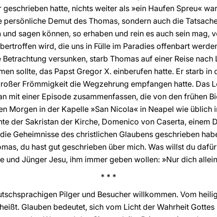
er geschrieben hatte, nichts weiter als »ein Haufen Spreu« wa
 die persönliche Demut des Thomas, sondern auch die Tatsache
 und sagen können, so erhaben und rein es auch sein mag, 
ertroffen wird, die uns in Fülle im Paradies offenbart werde
 Betrachtung versunken, starb Thomas auf einer Reise nach 
n sollte, das Papst Gregor X. einberufen hatte. Er starb in 
roßer Frömmigkeit die Wegzehrung empfangen hatte. Das Le
 mit einer Episode zusammenfassen, die von den frühen Bio
en Morgen in der Kapelle »San Nicola« in Neapel wie üblich
te der Sakristan der Kirche, Domenico von Caserta, einem D
 die Geheimnisse des christlichen Glaubens geschrieben habe,
omas, du hast gut geschrieben über mich. Was willst du daf
e und Jünger Jesu, ihm immer geben wollen: »Nur dich allein, 
* * *
eutschsprachigen Pilger und Besucher willkommen. Vom heil
 heißt. Glauben bedeutet, sich vom Licht der Wahrheit Gottes