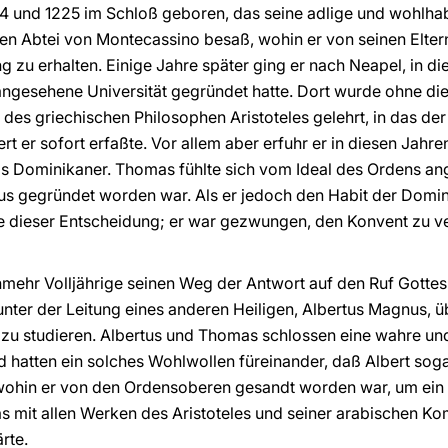
 und 1225 im Schloß geboren, das seine adlige und wohlha
en Abtei von Montecassino besaß, wohin er von seinen Elter
g zu erhalten. Einige Jahre später ging er nach Neapel, in d
ne angesehene Universität gegründet hatte. Dort wurde ohne d
es griechischen Philosophen Aristoteles gelehrt, in das de
er sofort erfaßte. Vor allem aber erfuhr er in diesen Jahren
ls Dominikaner. Thomas fühlte sich vom Ideal des Ordens an
us gegründet worden war. Als er jedoch den Habit der Domini
ie dieser Entscheidung; er war gezwungen, den Konvent zu ve
nmehr Volljährige seinen Weg der Antwort auf den Ruf Gotte
unter der Leitung eines anderen Heiligen, Albertus Magnus, ü
u studieren. Albertus und Thomas schlossen eine wahre und 
d hatten ein solches Wohlwollen füreinander, daß Albert sog
, wohin er von den Ordensoberen gesandt worden war, um ein
mit allen Werken des Aristoteles und seiner arabischen Ko
ärte.