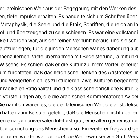
r der lateinischen Welt aus der Begegnung mit den Werken des 
, tiefe Impulse erhalten. Es handelte sich um Schriften übe
Metaphysik, die Seele und die Ethik, Schriften, die reich an 
voll und überzeugend zu sein schienen. Es war eine vollstän
elt worden war, aus der reinen Vernunft heraus, und sie schi
ufzuerlegen; für die jungen Menschen war es daher unglaubl
nenzulernen. Viele übernahmen mit Begeisterung, ja mit unkr
issens. Es schien, daß er die Kultur zu ihrem Vorteil erneu
um fürchteten, daß das heidnische Denken des Aristoteles 
und weigerten sich, es zu studieren. Zwei Kulturen begegnete
er radikalen Rationalität und die klassische christliche Kultur
er Vorstellungen ab, die die arabischen Kommentatoren Avic
 nämlich waren es, die der lateinischen Welt die aristotelis
hatten zum Beispiel gelehrt, daß die Menschen nicht über ei
n einzigen universalen Intellekt gibt, eine allen gemeinsame 
 Entpersönlichung des Menschen also. Ein weiterer fragwürdig
treten wurde, war der, daß die Welt ewig sei wie Gott. Ver