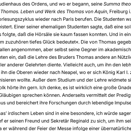
Studienhaus des Ordens, und wo er begann, seine
Summa theo
 Thomas. Leben und Werk des Thomas von Aquin
, Freiburg 
orlesungszyklus wieder nach Paris berufen. Die Studenten wa
stert. Einer seiner ehemaligen Studenten sagte, daß eine s
folgte, daß die Hörsäle sie kaum fassen konnten. Und in e
 »ihm zuzuhören tiefes Glück bedeutet«. Die von Thomas geg
n allen angenommen, aber selbst seine Gegner im akademisch
mten ein, daß die Lehre des Bruders Thomas andere an Nützli
aller anderer Gelehrten diente. Vielleicht auch, um ihn den le
ihn die Oberen wieder nach Neapel, wo er sich König Karl I. z
anisieren wollte. Außer dem Studium und der Lehre widmete 
olk hörte ihn gern. Ich denke, es ist wirklich eine große Gna
 Gläubigen sprechen können. Anderseits vermittelt der Predi
us und bereichert ihre Forschungen durch lebendige Impulse
as’ irdischem Leben sind in eine besondere, ich würde sag
ef er seinen Freund und Sekretär Reginald zu sich, um ihm sei
a er während der Feier der Messe infolge einer übernatürlic