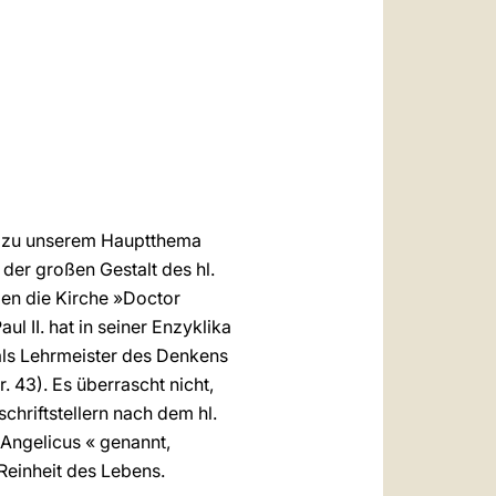
العربيّة
中文
LATINE
te zu unserem Hauptthema
 der großen Gestalt des hl.
en die Kirche »Doctor
 II. hat in seiner Enzyklika
als Lehrmeister des Denkens
. 43). Es überrascht nicht,
hriftstellern nach dem hl.
 Angelicus « genannt,
Reinheit des Lebens.