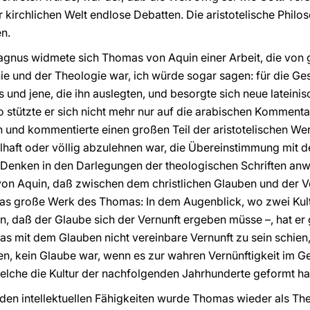
er kirchlichen Welt endlose Debatten. Die aristotelische Philo
n.
Magnus widmete sich Thomas von Aquin einer Arbeit, die von
ie und der Theologie war, ich würde sogar sagen: für die Gesc
es und jene, die ihn auslegten, und besorgte sich neue latein
So stützte er sich nicht mehr nur auf die arabischen Komment
en und kommentierte einen großen Teil der aristotelischen We
haft oder völlig abzulehnen war, die Übereinstimmung mit d
e Denken in den Darlegungen der theologischen Schriften anwa
on Aquin, daß zwischen dem christlichen Glauben und der Ve
as große Werk des Thomas: In dem Augenblick, wo zwei Kultu
, daß der Glaube sich der Vernunft ergeben müsse –, hat er 
 mit dem Glauben nicht vereinbare Vernunft zu sein schien,
en, kein Glaube war, wenn es zur wahren Vernünftigkeit im Ge
elche die Kultur der nachfolgenden Jahrhunderte geformt ha
den intellektuellen Fähigkeiten wurde Thomas wieder als Th