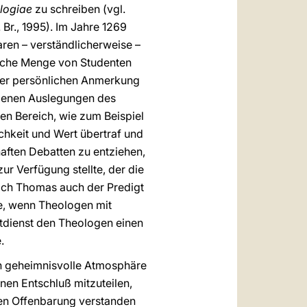
logiae
zu schreiben (vgl.
i. Br., 1995). Im Jahre 1269
ren – verständlicherweise –
olche Menge von Studenten
iner persönlichen Anmerkung
ebenen Auslegungen des
en Bereich, wie zum Beispiel
chkeit und Wert übertraf und
bhaften Debatten zu entziehen,
ur Verfügung stellte, der die
sich Thomas auch der Predigt
de, wenn Theologen mit
gtdienst den Theologen einen
.
en geheimnisvolle Atmosphäre
nen Entschluß mitzuteilen,
hen Offenbarung verstanden