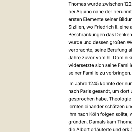
Thomas wurde zwischen 1224
bei Aquino nahe der berühmt
ersten Elemente seiner Bildun
Sizilien, wo Friedrich II. ei
Beschränkungen das Denken d
wurde und dessen großen Wert 
verbrachte, seine Berufung a
Jahre zuvor vom hl. Dominik
widersetzte sich seine Famil
seiner Familie zu verbringen.
Im Jahre 1245 konnte der nu
nach Paris gesandt, um dort 
gesprochen habe, Theologie z
lernten einander schätzen un
ihm nach Köln folgen sollte
gründen. Damals kam Thomas 
die Albert erläuterte und erkl