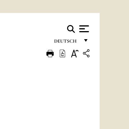
DEUTSCH
FRANÇAIS
ENGLISH
ITALIANO
PORTUGUÊS
ESPAÑOL
DEUTSCH
POLSKI