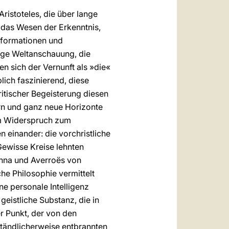
Aristoteles, die über lange
r das Wesen der Erkenntnis,
Informationen und
dige Weltanschauung, die
en sich der Vernunft als »die«
ich faszinierend, diese
itischer Begeisterung diesen
ern und ganz neue Horizonte
im Widerspruch zum
n einander: die vorchristliche
. Gewisse Kreise lehnten
enna und Averroës von
che Philosophie vermittelt
ne personale Intelligenz
geistliche Substanz, die in
er Punkt, der von den
ständlicherweise entbrannten