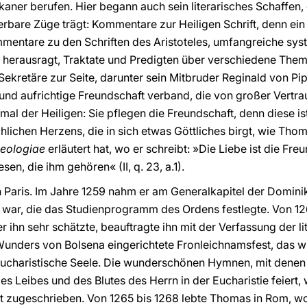
kaner berufen. Hier begann auch sein literarisches Schaffen,
erbare Züge trägt: Kommentare zur Heiligen Schrift, denn ei
ommentare zu den Schriften des Aristoteles, umfangreiche sys
herausragt, Traktate und Predigten über verschiedene Theme
Sekretäre zur Seite, darunter sein Mitbruder Reginald von Pip
 und aufrichtige Freundschaft verband, die von großer Vertr
mal der Heiligen: Sie pflegen die Freundschaft, denn diese is
chen Herzens, die in sich etwas Göttliches birgt, wie Thoma
eologiae
erläutert hat, wo er schreibt: »Die Liebe ist die F
en, die ihm gehören« (II, q. 23, a.1).
in Paris. Im Jahre 1259 nahm er am Generalkapitel der Dominik
n war, die das Studienprogramm des Ordens festlegte. Von 1
er ihn sehr schätzte, beauftragte ihn mit der Verfassung der l
Wunders von Bolsena eingerichtete Fronleichnamsfest, das w
ucharistische Seele. Die wunderschönen Hymnen, mit denen d
s Leibes und des Blutes des Herrn in der Eucharistie feiert
t zugeschrieben. Von 1265 bis 1268 lebte Thomas in Rom, wo