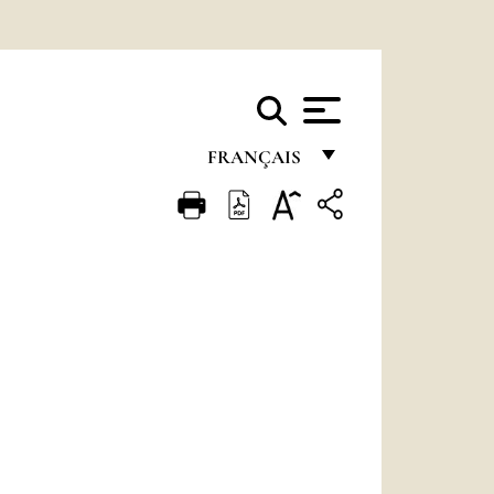
FRANÇAIS
FRANÇAIS
ENGLISH
ITALIANO
PORTUGUÊS
ESPAÑOL
DEUTSCH
POLSKI