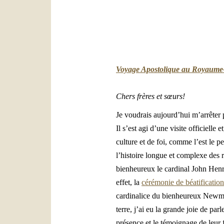
Voyage Apostolique au Royaume
Chers frères et sœurs!
Je voudrais aujourd’hui m’arrêter
Il s’est agi d’une visite officiell
culture et de foi, comme l’est le 
l’histoire longue et complexe des r
bienheureux le cardinal John Hen
effet, la
cérémonie de béatification
cardinalice du bienheureux Newman
terre, j’ai eu la grande joie de pa
présence et le témoignage de leur f