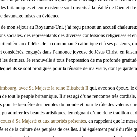
es britanniques et leur existence sont ouverts à la réalité de Dieu et il
ore davantage mises en évidence.
g de mon séjour au Royaume-Uni, j’ai reçu partout un accueil chaleureux 
ions sociales, des représentants des diverses confessions religieuses et e
iculière aux fidèles de la communauté catholique et à ses pasteurs, qui
et considérés, engagés dans l’annonce joyeuse de Jésus Christ, en faisant
rmi les derniers. Je renouvelle à tous l’expression de ma profonde gratit
lequel ils se sont prodigués pour la réussite de ma visite, dont je garde
imbourg, avec Sa Majesté la reine Elisabeth II
qui, avec son époux, le 
e tout le peuple britannique. Il s’est agi d’une rencontre très cordiale, 
 pour le bien-être des peuples du monde et pour le rôle des valeurs chré
ai pu admirer les beautés artistiques, témoignant d’une riche tradition et
scours à Sa Majesté et aux autorités présentes
, en rappelant que le mess
ée et de la culture des peuples de ces îles. J’ai également parlé du rôle