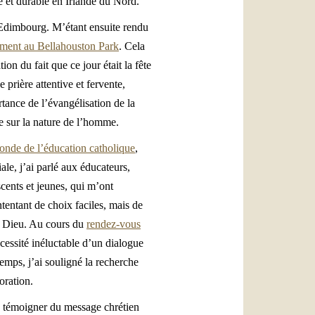
e et durable en Irlande du Nord.
d’Edimbourg. M’étant ensuite rendu
ément au Bellahouston Park
. Cela
on du fait que ce jour était la fête
 prière attentive et fervente,
rtance de l’évangélisation de la
e sur la nature de l’homme.
monde de l’éducation catholique
,
le, j’ai parlé aux éducateurs,
cents et jeunes, qui m’ont
ntentant de choix faciles, mais de
en Dieu. Au cours du
rendez-vous
cessité inéluctable d’un dialogue
emps, j’ai souligné la recherche
oration.
 témoigner du message chrétien