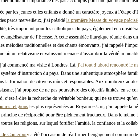
en mentionnant l’importance des pas accomplis pour une pacification just
éée par les jeunes et les enfants a donné un caractère joyeux à l’étape 
des parcs merveilleux, j’ai présidé
la première Messe du voyage précis
ité, très important pour les catholiques du pays, également en considérati
 évangélisateur de l’Ecosse. A cette assemblée liturgique réunie dans une
es mélodies traditionnelles et des chants émouvants, j’ai rappelé l’impo
oque où un relativisme envahissant menace d’assombrir la vérité immuabl
 j’ai commencé ma visite à Londres. Là,
j’ai tout d’abord rencontré le 
e système d’instruction du pays. Dans une authentique atmosphère familia
ans la formation de citoyens mûrs et responsables. Aux nombreux adoles
iasme, j’ai proposé de ne pas poursuivre des objectifs limités, en se co
d, c’est-à-dire la recherche du véritable bonheur, qui ne se trouve qu’
utres religions
les plus représentées au Royaume-Uni, j’ai rappelé la né
u principe de réciprocité pour être pleinement fructueux. Dans le même t
tes les religions, sur lequel fortifier l’amitié, la confiance et la collab
ue de Canterbury
a été l’occasion de réaffirmer l’engagement commun de