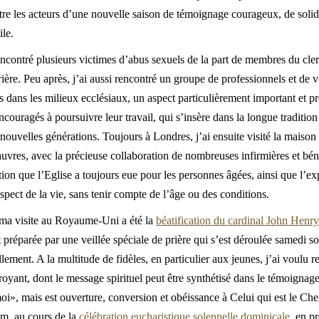
être les acteurs d’une nouvelle saison de témoignage courageux, de solid
le.
encontré plusieurs victimes d’abus sexuels de la part de membres du cler
ère. Peu après, j’ai aussi rencontré un groupe de professionnels et de v
es dans les milieux ecclésiaux, un aspect particulièrement important et 
encouragés à poursuivre leur travail, qui s’insère dans la longue tradition
s nouvelles générations. Toujours à Londres, j’ai ensuite visité la maiso
auvres, avec la précieuse collaboration de nombreuses infirmières et bén
ation que l’Eglise a toujours eue pour les personnes âgées, ainsi que l’
spect de la vie, sans tenir compte de l’âge ou des conditions.
 ma visite au Royaume-Uni a été la
béatification du cardinal John He
t préparée par une veillée spéciale de prière qui s’est déroulée samedi 
ement. A la multitude de fidèles, en particulier aux jeunes, j’ai voulu 
royant, dont le message spirituel peut être synthétisé dans le témoignage
i», mais est ouverture, conversion et obéissance à Celui qui est le Chemi
am, au cours de la
célébration eucharistique solennelle dominicale
, en p