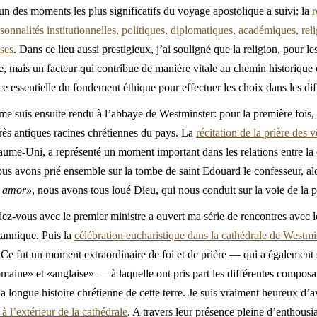
’un des moments les plus significatifs du voyage apostolique a suivi: la
r
onnalités institutionnelles, politiques, diplomatiques, académiques, rel
ises
. Dans ce lieu aussi prestigieux, j’ai souligné que la religion, pour les
, mais un facteur qui contribue de manière vitale au chemin historique e
ce essentielle du fondement éthique pour effectuer les choix dans les diff
e suis ensuite rendu à l’abbaye de Westminster: pour la première fois, 
très antiques racines chrétiennes du pays. La
récitation de la prière des 
me-Uni, a représenté un moment important dans les relations entre la
 avons prié ensemble sur la tombe de saint Edouard le confesseur, alo
i amor»
, nous avons tous loué Dieu, qui nous conduit sur la voie de la p
ez-vous avec le premier ministre a ouvert ma série de rencontres avec le
tannique. Puis la
célébration eucharistique dans la cathédrale de Westmi
e fut un moment extraordinaire de foi et de prière — qui a également s
omaine» et «anglaise» — à laquelle ont pris part les différentes composan
a longue histoire chrétienne de cette terre. Je suis vraiment heureux d’
à l’extérieur de la cathédrale
. A travers leur présence pleine d’enthous