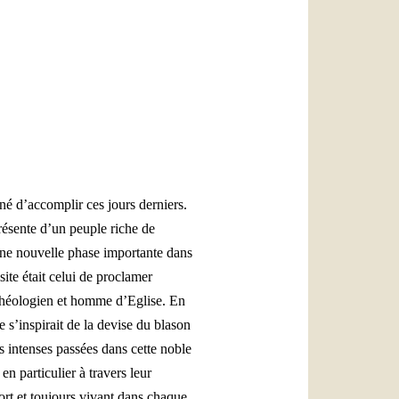
العربيّة
中文
LATINE
é d’accomplir ces jours derniers.
présente d’un peuple riche de
 une nouvelle phase importante dans
site était celui de proclamer
théologien et homme d’Eglise. En
s’inspirait de la devise du blason
 intenses passées dans cette noble
n particulier à travers leur
fort et toujours vivant dans chaque