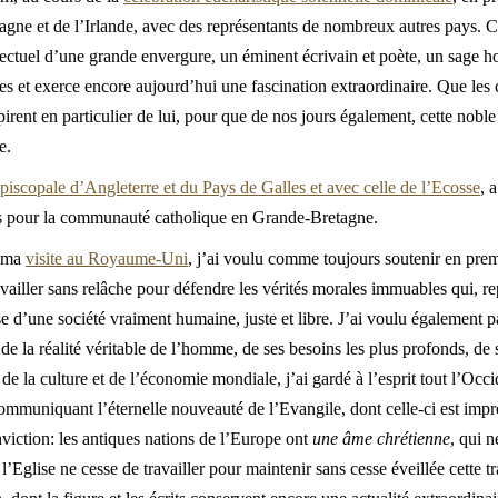
agne et de l’Irlande, avec des représentants de nombreux autres pays. 
lectuel d’une grande envergure, un éminent écrivain et poète, un sage 
s et exerce encore aujourd’hui une fascination extraordinaire. Que les
rent en particulier de lui, pour que de nos jours également, cette noble
e.
piscopale d’Angleterre et du Pays de Galles et avec celle de l’Ecosse
, 
s pour la communauté catholique en Grande-Bretagne.
e ma
visite au Royaume-Uni
, j’ai voulu comme toujours soutenir en pre
availler sans relâche pour défendre les vérités morales immuables qui, re
se d’une société vraiment humaine, juste et libre. J’ai voulu également p
 la réalité véritable de l’homme, de ses besoins les plus profonds, de 
de la culture et de l’économie mondiale, j’ai gardé à l’esprit tout l’Occ
n communiquant l’éternelle nouveauté de l’Evangile, dont celle-ci est im
iction: les antiques nations de l’Europe ont
une âme chrétienne
, qui 
 l’Eglise ne cesse de travailler pour maintenir sans cesse éveillée cette tra