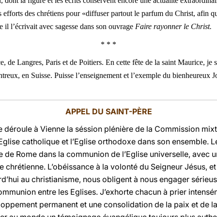
t la figure et les écrits conservent encore une actualité extraordinair
s efforts des chrétiens pour «diffuser partout le parfum du Christ, afin q
il l’écrivait avec sagesse dans son ouvrage
Faire rayonner le Christ.
* * *
e, de Langres, Paris et de Poitiers. En cette fête de la saint Maurice, je
treux, en Suisse. Puisse l’enseignement et l’exemple du bienheureux
APPEL DU SAINT-PÈRE
 déroule à Vienne la séssion plénière de la Commission mixte
Eglise catholique et l’Eglise orthodoxe dans son ensemble. L
ue de Rome dans la communion de l’Eglise universelle, avec u
ire chrétienne. L’obéissance à la volonté du Seigneur Jésus, e
urd’hui au christianisme, nous obligent à nous engager série
ommunion entre les Eglises. J’exhorte chacun à prier intensé
ppement permanent et une consolidation de la paix et de la