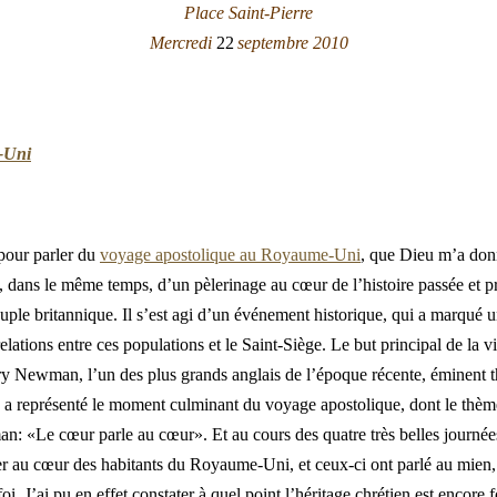
Place Saint-Pierre
Mercredi
22
septembre 2010
-Uni
 pour parler du
voyage apostolique au Royaume-Uni
, que Dieu m’a donn
e et, dans le même temps, d’un pèlerinage au cœur de l’histoire passée et 
peuple britannique. Il s’est agi d’un événement historique, qui a marqué
elations entre ces populations et le Saint-Siège. Le but principal de la vi
ry Newman, l’un des plus grands anglais de l’époque récente, éminent 
a représenté le moment culminant du voyage apostolique, dont le thème 
: «Le cœur parle au cœur». Et au cours des quatre très belles journées
rler au cœur des habitants du Royaume-Uni, et ceux-ci ont parlé au mien, e
oi. J’ai pu en effet constater à quel point l’héritage chrétien est encore 