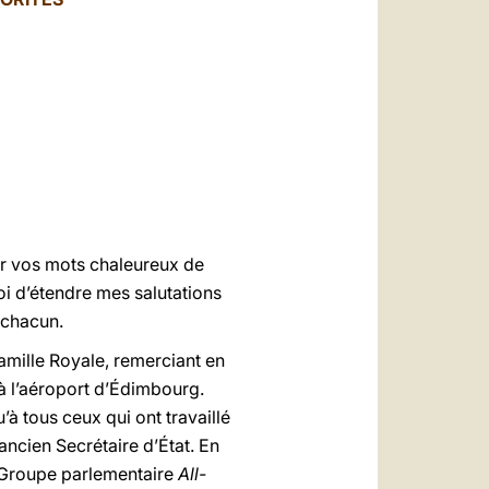
العربيّة
中文
LATINE
our vos mots chaleureux de
i d’étendre mes salutations
 chacun.
mille Royale, remerciant en
 à l’aéroport d’Édimbourg.
à tous ceux qui ont travaillé
ancien Secrétaire d’État. En
le Groupe parlementaire
All-