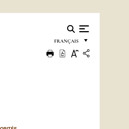
FRANÇAIS
FRANÇAIS
ENGLISH
ITALIANO
PORTUGUÊS
ESPAÑOL
DEUTSCH
POLSKI
TORITÉS