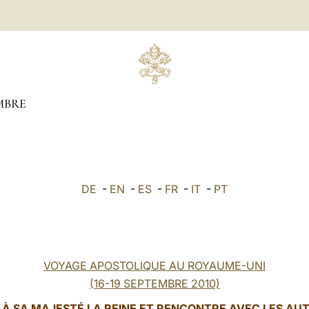
MBRE
DE
-
EN
-
ES
-
FR
-
IT
-
PT
VOYAGE APOSTOLIQUE AU ROYAUME-UNI
(16-19 SEPTEMBRE 2010)
E À
SA MAJESTÉ LA REINE ET RENCONTRE AVEC LES AU