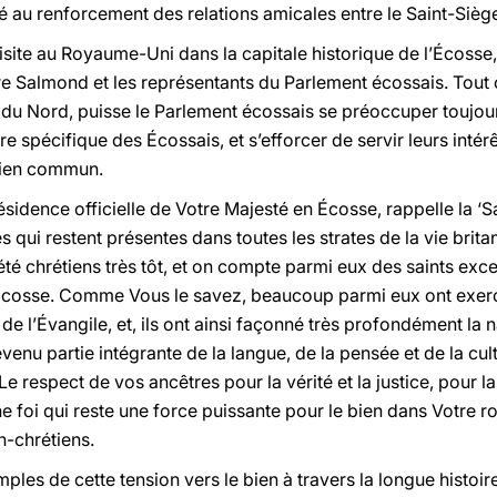
ué au renforcement des relations amicales entre le Saint-Siè
ite au Royaume-Uni dans la capitale historique de l’Écosse,
stre Salmond et les représentants du Parlement écossais. To
e du Nord, puisse le Parlement écossais se préoccuper toujou
ture spécifique des Écossais, et s’efforcer de servir leurs inté
 bien commun.
résidence officielle de Votre Majesté en Écosse, rappelle la ‘Sa
 qui restent présentes dans toutes les strates de la vie bri
 été chrétiens très tôt, et on compte parmi eux des saints e
Écosse. Comme Vous le savez, beaucoup parmi eux ont exer
de l’Évangile, et, ils ont ainsi façonné très profondément la n
venu partie intégrante de la langue, de la pensée et de la cu
 Le respect de vos ancêtres pour la vérité et la justice, pour la
ne foi qui reste une force puissante pour le bien dans Votre
-chrétiens.
les de cette tension vers le bien à travers la longue histoi