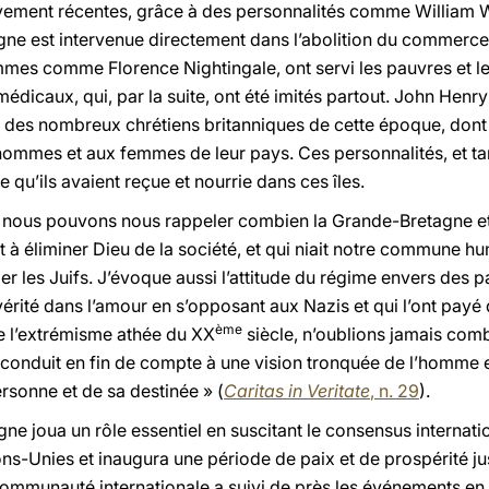
vement récentes, grâce à des personnalités comme William W
gne est intervenue directement dans l’abolition du commerce 
emmes comme Florence Nightingale, ont servi les pauvres et l
dicaux, qui, par la suite, ont été imités partout. John Henr
 un des nombreux chrétiens britanniques de cette époque, dont 
 hommes et aux femmes de leur pays. Ces personnalités, et tan
 qu’ils avaient reçue et nourrie dans ces îles.
 nous pouvons nous rappeler combien la Grande-Bretagne et
it à éliminer Dieu de la société, et qui niait notre commune
ier les Juifs. J’évoque aussi l’attitude du régime envers des p
vérité dans l’amour en s’opposant aux Nazis et qui l’ont payé d
ème
e l’extrémisme athée du XX
siècle, n’oublions jamais combi
, conduit en fin de compte à une vision tronquée de l’homme et
ersonne et de sa destinée » (
Caritas in Veritate
, n. 29
).
gne joua un rôle essentiel en suscitant le consensus internati
ons-Unies et inaugura une période de paix et de prospérité j
ommunauté internationale a suivi de près les événements en 