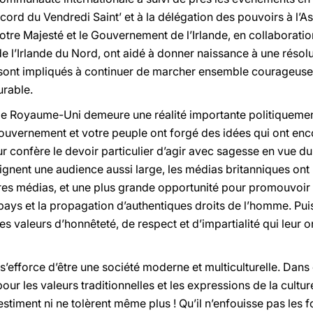
Accord du Vendredi Saint’ et à la délégation des pouvoirs à l’A
re Majesté et le Gouvernement de l’Irlande, en collaboration
s de l’Irlande du Nord, ont aidé à donner naissance à une résolu
 sont impliqués à continuer de marcher ensemble courageuse
urable.
, le Royaume-Uni demeure une réalité importante politiqueme
Gouvernement et votre peuple ont forgé des idées qui ont enc
leur confère le devoir particulier d’agir avec sagesse en vu
ignent une audience aussi large, les médias britanniques ont
res médias, et une plus grande opportunité pour promouvoir la
ays et la propagation d’authentiques droits de l’homme. Puis
s valeurs d’honnêteté, de respect et d’impartialité qui leur on
’efforce d’être une société moderne et multiculturelle. Dans c
our les valeurs traditionnelles et les expressions de la cultu
stiment ni ne tolèrent même plus ! Qu’il n’enfouisse pas les 