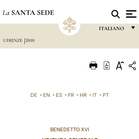
La
SANTA SEDE
ITALIANO
UDIENZE
2010
FRANÇAIS
ENGLISH
ITALIANO
PORTUGUÊS
ESPAÑOL
DE
-
EN
-
ES
-
FR
-
HR
-
IT
-
PT
DEUTSCH
POLSKI
العربيّة
BENEDETTO XVI
中文