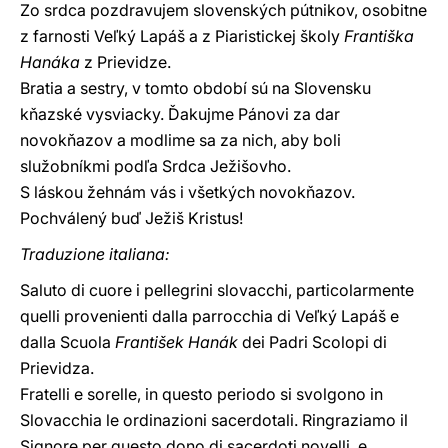
Zo srdca pozdravujem slovenských pútnikov, osobitne
z farnosti Veľký Lapáš a z Piaristickej školy
Františka
Hanáka
z Prievidze.
Bratia a sestry, v tomto období sú na Slovensku
kňazské vysviacky. Ďakujme Pánovi za dar
novokňazov a modlime sa za nich, aby boli
služobníkmi podľa Srdca Ježišovho.
S láskou žehnám vás i všetkých novokňazov.
Pochválený buď Ježiš Kristus!
Traduzione italiana:
Saluto di cuore i pellegrini slovacchi, particolarmente
quelli provenienti dalla parrocchia di Veľký Lapáš e
dalla Scuola
František Hanák
dei Padri Scolopi di
Prievidza.
Fratelli e sorelle, in questo periodo si svolgono in
Slovacchia le ordinazioni sacerdotali. Ringraziamo il
Signore per questo dono di sacerdoti novelli, e