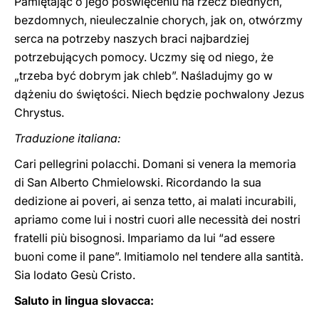
Pamiętając o jego poświęceniu na rzecz biednych,
bezdomnych, nieuleczalnie chorych, jak on, otwórzmy
serca na potrzeby naszych braci najbardziej
potrzebujących pomocy. Uczmy się od niego, że
„trzeba być dobrym jak chleb”. Naśladujmy go w
dążeniu do świętości. Niech będzie pochwalony Jezus
Chrystus.
Traduzione italiana:
Cari pellegrini polacchi. Domani si venera la memoria
di San Alberto Chmielowski. Ricordando la sua
dedizione ai poveri, ai senza tetto, ai malati incurabili,
apriamo come lui i nostri cuori alle necessità dei nostri
fratelli più bisognosi. Impariamo da lui “ad essere
buoni come il pane”. Imitiamolo nel tendere alla santità.
Sia lodato Gesù Cristo.
Saluto in lingua slovacca: