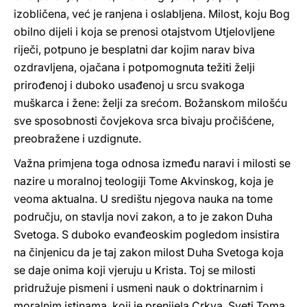
izobličena, već je ranjena i oslabljena. Milost, koju Bog
obilno dijeli i koja se prenosi otajstvom Utjelovljene
riječi, potpuno je besplatni dar kojim narav biva
ozdravljena, ojačana i potpomognuta težiti želji
prirođenoj i duboko usađenoj u srcu svakoga
muškarca i žene: želji za srećom. Božanskom milošću
sve sposobnosti čovjekova srca bivaju pročišćene,
preobražene i uzdignute.
Važna primjena toga odnosa između naravi i milosti se
nazire u moralnoj teologiji Tome Akvinskog, koja je
veoma aktualna. U središtu njegova nauka na tome
području, on stavlja novi zakon, a to je zakon Duha
Svetoga. S duboko evanđeoskim pogledom insistira
na činjenicu da je taj zakon milost Duha Svetoga koja
se daje onima koji vjeruju u Krista. Toj se milosti
pridružuje pismeni i usmeni nauk o doktrinarnim i
moralnim istinama, koji je prenijela Crkva. Sveti Toma,