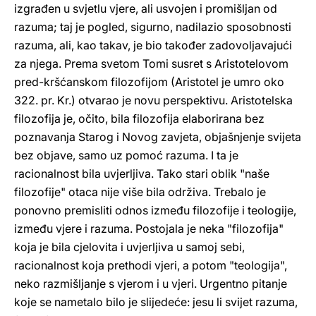
izgrađen u svjetlu vjere, ali usvojen i promišljan od
razuma; taj je pogled, sigurno, nadilazio sposobnosti
razuma, ali, kao takav, je bio također zadovoljavajući
za njega. Prema svetom Tomi susret s Aristotelovom
pred-kršćanskom filozofijom (Aristotel je umro oko
322. pr. Kr.) otvarao je novu perspektivu. Aristotelska
filozofija je, očito, bila filozofija elaborirana bez
poznavanja Starog i Novog zavjeta, objašnjenje svijeta
bez objave, samo uz pomoć razuma. I ta je
racionalnost bila uvjerljiva. Tako stari oblik "naše
filozofije" otaca nije više bila održiva. Trebalo je
ponovno premisliti odnos između filozofije i teologije,
između vjere i razuma. Postojala je neka "filozofija"
koja je bila cjelovita i uvjerljiva u samoj sebi,
racionalnost koja prethodi vjeri, a potom "teologija",
neko razmišljanje s vjerom i u vjeri. Urgentno pitanje
koje se nametalo bilo je slijedeće: jesu li svijet razuma,