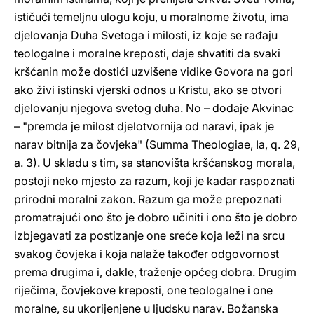
ističući temeljnu ulogu koju, u moralnome životu, ima
djelovanja Duha Svetoga i milosti, iz koje se rađaju
teologalne i moralne kreposti, daje shvatiti da svaki
kršćanin može dostići uzvišene vidike Govora na gori
ako živi istinski vjerski odnos u Kristu, ako se otvori
djelovanju njegova svetog duha. No – dodaje Akvinac
– "premda je milost djelotvornija od naravi, ipak je
narav bitnija za čovjeka" (Summa Theologiae, Ia, q. 29,
a. 3). U skladu s tim, sa stanovišta kršćanskog morala,
postoji neko mjesto za razum, koji je kadar raspoznati
prirodni moralni zakon. Razum ga može prepoznati
promatrajući ono što je dobro učiniti i ono što je dobro
izbjegavati za postizanje one sreće koja leži na srcu
svakog čovjeka i koja nalaže također odgovornost
prema drugima i, dakle, traženje općeg dobra. Drugim
riječima, čovjekove kreposti, one teologalne i one
moralne, su ukorijenjene u ljudsku narav. Božanska