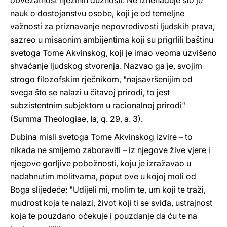
obvezatnost njezinih dužnosti. Ne iznenađuje što je
nauk o dostojanstvu osobe, koji je od temeljne
važnosti za priznavanje nepovredivosti ljudskih prava,
sazreo u misaonim ambijentima koji su prigrlili baštinu
svetoga Tome Akvinskog, koji je imao veoma uzvišeno
shvaćanje ljudskog stvorenja. Nazvao ga je, svojim
strogo filozofskim rječnikom, "najsavršenijim od
svega što se nalazi u čitavoj prirodi, to jest
subzistentnim subjektom u racionalnoj prirodi"
(Summa Theologiae, Ia, q. 29, a. 3).
Dubina misli svetoga Tome Akvinskog izvire – to
nikada ne smijemo zaboraviti – iz njegove žive vjere i
njegove gorljive pobožnosti, koju je izražavao u
nadahnutim molitvama, poput ove u kojoj moli od
Boga slijedeće: "Udijeli mi, molim te, um koji te traži,
mudrost koja te nalazi, život koji ti se sviđa, ustrajnost
koja te pouzdano očekuje i pouzdanje da ću te na