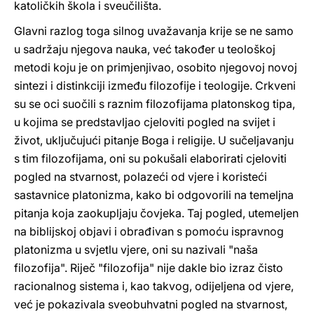
katoličkih škola i sveučilišta.
Glavni razlog toga silnog uvažavanja krije se ne samo
u sadržaju njegova nauka, već također u teološkoj
metodi koju je on primjenjivao, osobito njegovoj novoj
sintezi i distinkciji između filozofije i teologije. Crkveni
su se oci suočili s raznim filozofijama platonskog tipa,
u kojima se predstavljao cjeloviti pogled na svijet i
život, uključujući pitanje Boga i religije. U sučeljavanju
s tim filozofijama, oni su pokušali elaborirati cjeloviti
pogled na stvarnost, polazeći od vjere i koristeći
sastavnice platonizma, kako bi odgovorili na temeljna
pitanja koja zaokupljaju čovjeka. Taj pogled, utemeljen
na biblijskoj objavi i obrađivan s pomoću ispravnog
platonizma u svjetlu vjere, oni su nazivali "naša
filozofija". Riječ "filozofija" nije dakle bio izraz čisto
racionalnog sistema i, kao takvog, odijeljena od vjere,
već je pokazivala sveobuhvatni pogled na stvarnost,