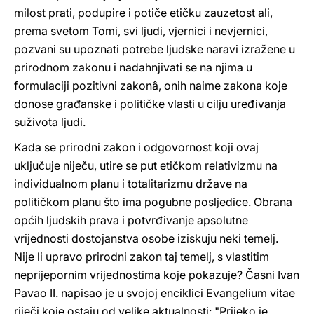
milost prati, podupire i potiče etičku zauzetost ali,
prema svetom Tomi, svi ljudi, vjernici i nevjernici,
pozvani su upoznati potrebe ljudske naravi izražene u
prirodnom zakonu i nadahnjivati se na njima u
formulaciji pozitivni zakonâ, onih naime zakona koje
donose građanske i političke vlasti u cilju uređivanja
suživota ljudi.
Kada se prirodni zakon i odgovornost koji ovaj
uključuje niječu, utire se put etičkom relativizmu na
individualnom planu i totalitarizmu države na
političkom planu što ima pogubne posljedice. Obrana
općih ljudskih prava i potvrđivanje apsolutne
vrijednosti dostojanstva osobe iziskuju neki temelj.
Nije li upravo prirodni zakon taj temelj, s vlastitim
neprijepornim vrijednostima koje pokazuje? Časni Ivan
Pavao II. napisao je u svojoj enciklici Evangelium vitae
riječi koje ostaju od velike aktualnosti: "Prijeko je