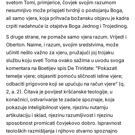
svetom Tomi, primjerice, čovjek svojim razumom
nesumnjivo može prispjeti tvrdnji o postojanju Boga,
ali samo vjera, koja prihvaća božansku objavu je kadra
crpiti nadahnuće iz otajstva Boga Jednog i Trojedinog.
S druge strane, ne pomaže samo vjera razum. Vrijedi i
Oberton. Naime, i razum, svojim sredstvima, može
učiniti nešto važno za vjeru, pružajući joj trojaku
službu koju sveti Toma ovako sažima u uvodu svoga
komentara na Boetijev spis De Trinitate: "Pokazati
temelje vjere; objasniti pomoću sličnosti istine vjere;
odbaciti prigovore koji se upućuju na račun vjere" (q.
2, a. 2). Čitava je povijest kršćanske teologije, u
konačnici, ostvarivanje te zadaće spoznaje, koja
pokazuje inteligibilnost vjere, njezinu nutarnju
artikulaciju i sklad, njezinu razumljivost i njezinu
sposobnost promicati čovjekovo dobro. Ispravnost
teoloških razmišljanja i njihovo stvarno spoznajno