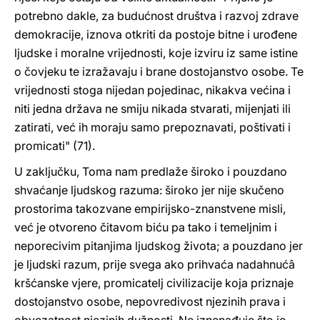
potrebno dakle, za budućnost društva i razvoj zdrave
demokracije, iznova otkriti da postoje bitne i urođene
ljudske i moralne vrijednosti, koje izviru iz same istine
o čovjeku te izražavaju i brane dostojanstvo osobe. Te
vrijednosti stoga nijedan pojedinac, nikakva većina i
niti jedna država ne smiju nikada stvarati, mijenjati ili
zatirati, već ih moraju samo prepoznavati, poštivati i
promicati" (71).
U zaključku, Toma nam predlaže široko i pouzdano
shvaćanje ljudskog razuma: široko jer nije skučeno
prostorima takozvane empirijsko-znanstvene misli,
već je otvoreno čitavom biću pa tako i temeljnim i
neporecivim pitanjima ljudskog života; a pouzdano jer
je ljudski razum, prije svega ako prihvaća nadahnućâ
kršćanske vjere, promicatelj civilizacije koja priznaje
dostojanstvo osobe, nepovredivost njezinih prava i