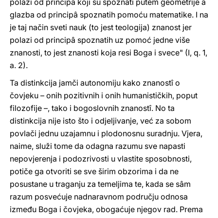
polazi od principâ koji su spoznati putem geometrije a
glazba od principâ spoznatih pomoću matematike. I na
je taj način sveti nauk (to jest teologija) znanost jer
polazi od principâ spoznatih uz pomoć jedne više
znanosti, to jest znanosti koja resi Boga i svece" (I, q. 1,
a. 2).
Ta distinkcija jamči autonomiju kako znanostî o
čovjeku – onih pozitivnih i onih humanističkih, poput
filozofije –, tako i bogoslovnih znanostî. No ta
distinkcija nije isto što i odjeljivanje, već za sobom
povlači jednu uzajamnu i plodonosnu suradnju. Vjera,
naime, služi tome da odagna razumu sve napasti
nepovjerenja i podozrivosti u vlastite sposobnosti,
potiče ga otvoriti se sve širim obzorima i da ne
posustane u traganju za temeljima te, kada se sâm
razum posvećuje nadnaravnom području odnosa
između Boga i čovjeka, obogaćuje njegov rad. Prema