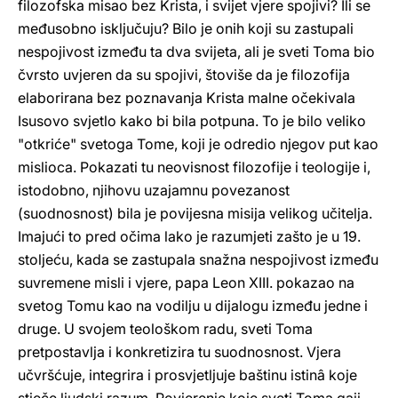
filozofska misao bez Krista, i svijet vjere spojivi? Ili se
međusobno isključuju? Bilo je onih koji su zastupali
nespojivost između ta dva svijeta, ali je sveti Toma bio
čvrsto uvjeren da su spojivi, štoviše da je filozofija
elaborirana bez poznavanja Krista malne očekivala
Isusovo svjetlo kako bi bila potpuna. To je bilo veliko
"otkriće" svetoga Tome, koji je odredio njegov put kao
mislioca. Pokazati tu neovisnost filozofije i teologije i,
istodobno, njihovu uzajamnu povezanost
(suodnosnost) bila je povijesna misija velikog učitelja.
Imajući to pred očima lako je razumjeti zašto je u 19.
stoljeću, kada se zastupala snažna nespojivost između
suvremene misli i vjere, papa Leon XIII. pokazao na
svetog Tomu kao na vodilju u dijalogu između jedne i
druge. U svojem teološkom radu, sveti Toma
pretpostavlja i konkretizira tu suodnosnost. Vjera
učvršćuje, integrira i prosvjetljuje baštinu istinâ koje