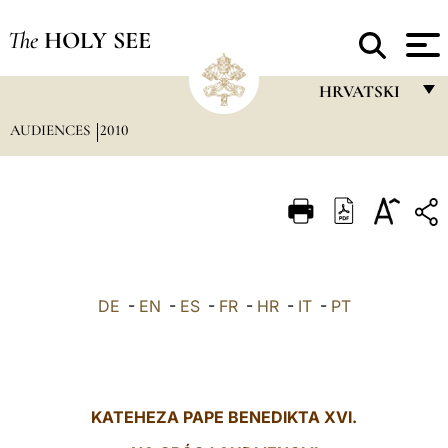
The
HOLY SEE
HRVATSKI
AUDIENCES
2010
FRANÇAIS
ENGLISH
ITALIANO
PORTUGUÊS
ESPAÑOL
DE
-
EN
-
ES
-
FR
-
HR
-
IT
-
PT
DEUTSCH
POLSKI
العربيّة
KATEHEZA PAPE BENEDIKTA XVI.
中文