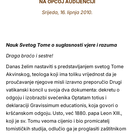
NA OPĆOJ AUDIJENCIJI
LATINE
Srijeda, 16. lipnja 2010.
Nauk Svetog Tome o suglasnosti vjere i razuma
Draga braćo i sestre!
Danas želim nastaviti s predstavljanjem svetog Tome
Akvinskog, teologa koji ima toliku vrijednost da je
proučavanje njegove misli izravno preporučio Drugi
vatikanski koncil u svoja dva dokumenta: dekretu o
odgoju i izobrazbi svećenika Optatam totius i
deklaraciji Gravissimum educationis, koja govori o
kršćanskom odgoju. Usto, već 1880. papa Leon XIII.,
koji je sv. Tomu veoma cijenio i bio promicatelj
tomističkih studija, odlučio ga je proglasiti zaštitnikom