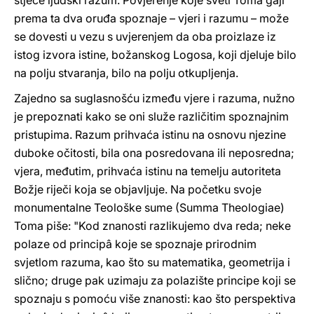
stječe ljudski razum. Povjerenje koje sveti Toma gaji
prema ta dva oruđa spoznaje – vjeri i razumu – može
se dovesti u vezu s uvjerenjem da oba proizlaze iz
istog izvora istine, božanskog Logosa, koji djeluje bilo
na polju stvaranja, bilo na polju otkupljenja.
Zajedno sa suglasnošću između vjere i razuma, nužno
je prepoznati kako se oni služe različitim spoznajnim
pristupima. Razum prihvaća istinu na osnovu njezine
duboke očitosti, bila ona posredovana ili neposredna;
vjera, međutim, prihvaća istinu na temelju autoriteta
Božje riječi koja se objavljuje. Na početku svoje
monumentalne Teološke sume (Summa Theologiae)
Toma piše: "Kod znanosti razlikujemo dva reda; neke
polaze od principâ koje se spoznaje prirodnim
svjetlom razuma, kao što su matematika, geometrija i
slično; druge pak uzimaju za polazište principe koji se
spoznaju s pomoću više znanosti: kao što perspektiva