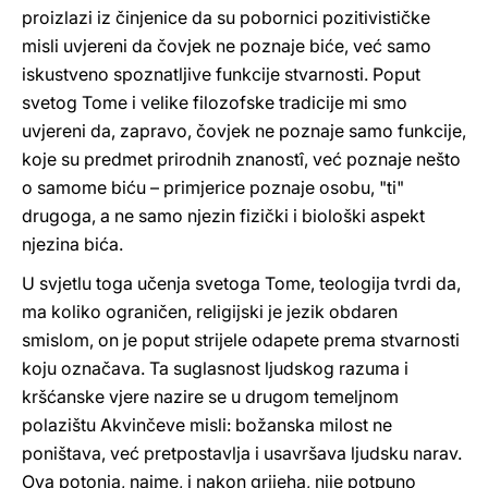
proizlazi iz činjenice da su pobornici pozitivističke
misli uvjereni da čovjek ne poznaje biće, već samo
iskustveno spoznatljive funkcije stvarnosti. Poput
svetog Tome i velike filozofske tradicije mi smo
uvjereni da, zapravo, čovjek ne poznaje samo funkcije,
koje su predmet prirodnih znanostî, već poznaje nešto
o samome biću – primjerice poznaje osobu, "ti"
drugoga, a ne samo njezin fizički i biološki aspekt
njezina bića.
U svjetlu toga učenja svetoga Tome, teologija tvrdi da,
ma koliko ograničen, religijski je jezik obdaren
smislom, on je poput strijele odapete prema stvarnosti
koju označava. Ta suglasnost ljudskog razuma i
kršćanske vjere nazire se u drugom temeljnom
polazištu Akvinčeve misli: božanska milost ne
poništava, već pretpostavlja i usavršava ljudsku narav.
Ova potonja, naime, i nakon grijeha, nije potpuno