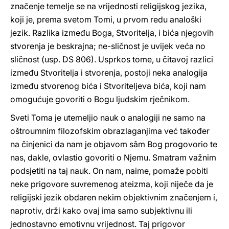
značenje temelje se na vrijednosti religijskog jezika,
koji je, prema svetom Tomi, u prvom redu analoški
jezik. Razlika između Boga, Stvoritelja, i bića njegovih
stvorenja je beskrajna; ne-sličnost je uvijek veća no
sličnost (usp. DS 806). Usprkos tome, u čitavoj razlici
između Stvoritelja i stvorenja, postoji neka analogija
između stvorenog bića i Stvoriteljeva bića, koji nam
omogućuje govoriti o Bogu ljudskim rječnikom.
Sveti Toma je utemeljio nauk o analogiji ne samo na
oštroumnim filozofskim obrazlaganjima već također
na činjenici da nam je objavom sâm Bog progovorio te
nas, dakle, ovlastio govoriti o Njemu. Smatram važnim
podsjetiti na taj nauk. On nam, naime, pomaže pobiti
neke prigovore suvremenog ateizma, koji niječe da je
religijski jezik obdaren nekim objektivnim značenjem i,
naprotiv, drži kako ovaj ima samo subjektivnu ili
jednostavno emotivnu vrijednost. Taj prigovor