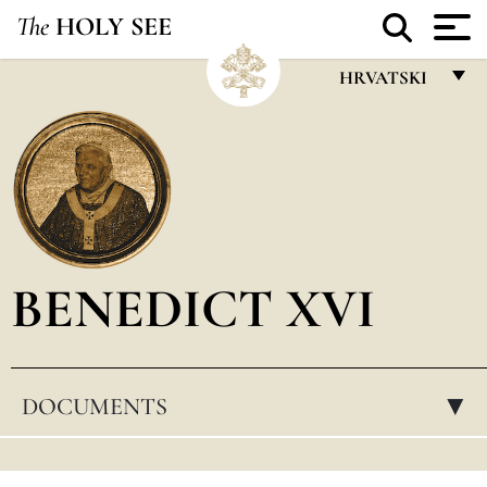
The
HOLY SEE
HRVATSKI
FRANÇAIS
ENGLISH
ITALIANO
PORTUGUÊS
BENEDICT XVI
ESPAÑOL
DEUTSCH
POLSKI
DOCUMENTS
▸
العربيّة
中文