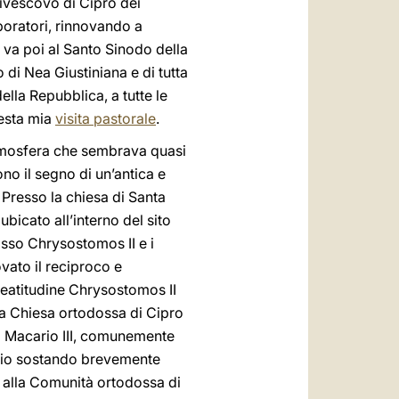
ivescovo di Cipro dei
boratori, rinnovando a
 va poi al Santo Sinodo della
i Nea Giustiniana e di tutta
ella Repubblica, a tutte le
uesta mia
visita pastorale
.
’atmosfera che sembrava quasi
sono il segno di un’antica e
 Presso la chiesa di Santa
ubicato all’interno del sito
sso Chrysostomos II e i
vato il reciproco e
eatitudine Chrysostomos II
la Chiesa ortodossa di Cipro
o Macario III, comunemente
ggio sostando brevemente
 alla Comunità ortodossa di