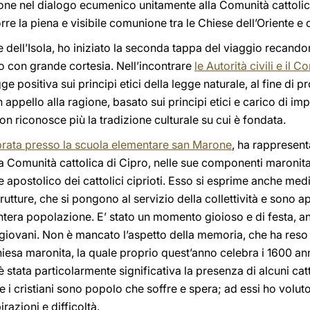
one nel dialogo ecumenico unitamente alla Comunità cattoli
re la piena e visibile comunione tra le Chiese dell’Oriente e 
le dell’Isola, ho iniziato la seconda tappa del viaggio recandom
o con grande cortesia. Nell’incontrare
le Autorità civili e il 
ge positiva sui principi etici della legge naturale, al fine di
n appello alla ragione, basato sui principi etici e carico di imp
on riconosce più la tradizione culturale su cui è fondata.
ebrata presso la scuola elementare san Marone
, ha rappresen
la Comunità cattolica di Cipro, nelle sue componenti maronita
 apostolico dei cattolici ciprioti. Esso si esprime anche media
rutture, che si pongono al servizio della collettività e sono a
ntera popolazione. E’ stato un momento gioioso e di festa, a
giovani. Non è mancato l’aspetto della memoria, che ha reso
esa maronita, la quale proprio quest’anno celebra i 1600 an
 stata particolarmente significativa la presenza di alcuni catto
ve i cristiani sono popolo che soffre e spera; ad essi ho volu
azioni e difficoltà.