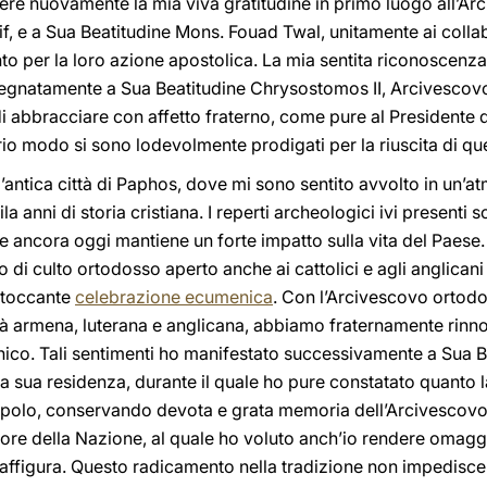
re nuovamente la mia viva gratitudine in primo luogo all’Arc
f, e a Sua Beatitudine Mons. Fouad Twal, unitamente ai colla
o per la loro azione apostolica. La mia sentita riconoscenza
egnatamente a Sua Beatitudine Chrysostomos II, Arcivescovo d
di abbracciare con affetto fraterno, come pure al Presidente d
vario modo si sono lodevolmente prodigati per la riuscita di q
ell’antica città di Paphos, dove mi sono sentito avvolto in un
la anni di storia cristiana. I reperti archeologici ivi presenti 
che ancora oggi mantiene un forte impatto sulla vita del Paese.
 di culto ortodosso aperto anche ai cattolici e agli anglicani 
a toccante
celebrazione ecumenica
. Con l’Arcivescovo ortodo
à armena, luterana e anglicana, abbiamo fraternamente rinno
ico. Tali sentimenti ho manifestato successivamente a Sua B
la sua residenza, durante il quale ho pure constatato quanto 
l popolo, conservando devota e grata memoria dell’Arcivescov
tore della Nazione, al quale ho voluto anch’io rendere oma
affigura. Questo radicamento nella tradizione non impedisce