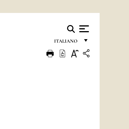
ITALIANO
FRANÇAIS
ENGLISH
ITALIANO
PORTUGUÊS
ESPAÑOL
DEUTSCH
POLSKI