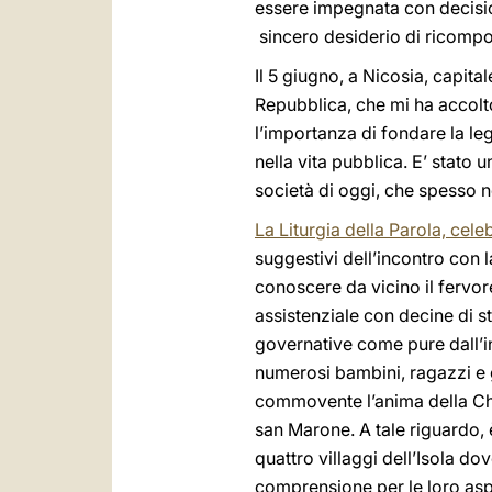
essere impegnata con decisi
sincero desiderio di ricompor
Il 5 giugno, a Nicosia, capita
Repubblica, che mi ha accolt
l’importanza di fondare la leg
nella vita pubblica. E’ stato u
società di oggi, che spesso n
La Liturgia della Parola, cel
suggestivi dell’incontro con 
conoscere da vicino il fervore
assistenziale con decine di st
governative come pure dall’i
numerosi bambini, ragazzi e 
commovente l’anima della Chi
san Marone. A tale riguardo, è
quattro villaggi dell’Isola do
comprensione per le loro aspir