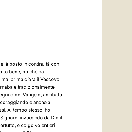
العربيّة
中文
LATINE
 si è posto in continuità con
molto bene, poiché ha
i, mai prima d’ora il Vescovo
Barnaba e tradizionalmente
legrino del Vangelo, anzitutto
 incoraggiandole anche a
ossi. Al tempo stesso, ho
 Signore, invocando da Dio il
rtutto, e colgo volentieri