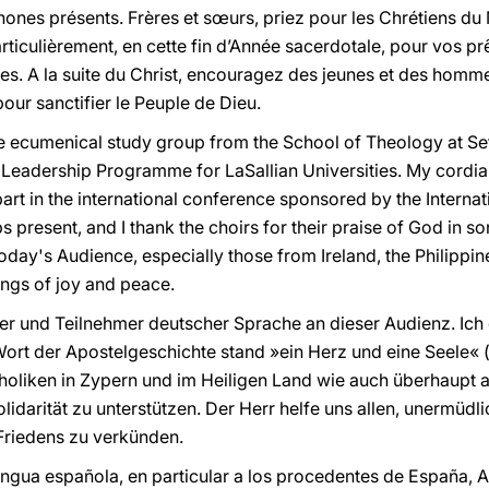
phones présents. Frères et sœurs, priez pour les Chrétiens d
articulièrement, en cette fin d’Année sacerdotale, pour vos pr
s. A la suite du Christ, encouragez des jeunes et des homm
our sanctifier le Peuple de Dieu.
e ecumenical study group from the School of Theology at Seto
 Leadership Programme for LaSallian Universities. My cordial
rt in the international conference sponsored by the Internatio
 present, and I thank the choirs for their praise of God in so
today's Audience, especially those from Ireland, the Philippine
ngs of joy and peace.
lger und Teilnehmer deutscher Sprache an dieser Audienz. Ich
ort der Apostelgeschichte stand »ein Herz und eine Seele« 
atholiken in Zypern und im Heiligen Land wie auch überhaupt 
idarität zu unterstützen. Der Herr helfe uns allen, unermüdl
Friedens zu verkünden.
engua española, en particular a los procedentes de España, A