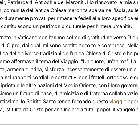
ir, Patriarca di Antiochia dei Maroniti. Ho rinnovato la mia s
comunità dell’antica Chiesa maronita sparsa nell’Isola, sulle 
o duramente provati per rimanere fedeli alla loro specifica ere
 costituiscono un patrimonio culturale per l’intera umanità.
tornato in Vaticano con l’animo colmo di gratitudine verso Dio
ti di Cipro, dai quali mi sono sentito accolto e compreso. Nella
ca delle diverse tradizioni dell’unica Chiesa di Cristo e ho po
come affermava il tema del Viaggio: “Un cuore, un’anima”. La 
ita, armena e latina, si sforza incessantemente di essere un c
 nei rapporti cordiali e costruttivi con i fratelli ortodossi e c
ipriota e le altre nazioni del Medio Oriente, con i loro govern
nsieme un futuro di pace, di amicizia e di fraterna collaboraz
antissima, lo Spirito Santo renda fecondo questo
viaggio apos
, istituita da Cristo per annunciare a tutti i popoli il Vangelo 