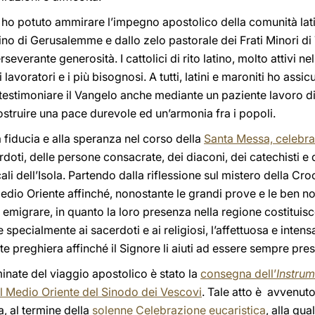
 ho potuto ammirare l’impegno apostolico della comunità lati
atino di Gerusalemme e dallo zelo pastorale dei Frati Minori d
severante generosità. I cattolici di rito latino, molto attivi ne
lavoratori e i più bisognosi. A tutti, latini e maroniti ho assic
testimoniare il Vangelo anche mediante un paziente lavoro di
 costruire una pace durevole ed un’armonia fra i popoli.
la fiducia e alla speranza nel corso della
Santa Messa, celebrat
doti, delle persone consacrate, dei diaconi, dei catechisti e 
li dell’Isola. Partendo dalla riflessione sul mistero della Cro
l Medio Oriente affinché, nonostante le grandi prove e le ben n
 emigrare, in quanto la loro presenza nella regione costituisc
specialmente ai sacerdoti e ai religiosi, l’affettuosa e intensa 
e preghiera affinché il Signore li aiuti ad essere sempre pre
nate del viaggio apostolico è stato la
consegna dell’
Instrum
il Medio Oriente del Sinodo dei Vescovi
. Tale atto è avvenut
a, al termine della
solenne Celebrazione eucaristica
, alla qu