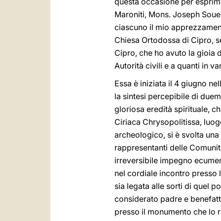
questa occasione per esprime
Maroniti, Mons. Joseph Souei
ciascuno il mio apprezzament
Chiesa Ortodossa di Cipro, s
Cipro, che ho avuto la gioia 
Autorità civili e a quanti in 
Essa è iniziata il 4 giugno n
la sintesi percepibile di duemi
gloriosa eredità spirituale, 
Ciriaca Chrysopolitissa, luogo
archeologico, si è svolta un
rappresentanti delle Comunit
irreversibile impegno ecumen
nel cordiale incontro presso 
sia legata alle sorti di que
considerato padre e benefat
presso il monumento che lo r