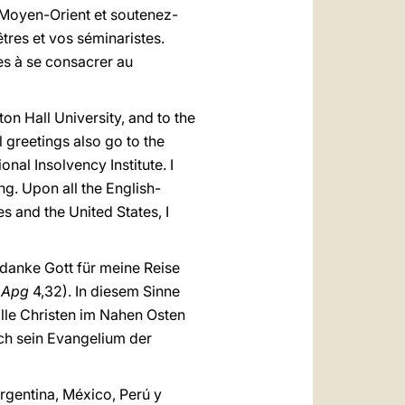
u Moyen-Orient et soutenez-
êtres et vos séminaristes.
es à se consacrer au
n Hall University, and to the
 greetings also go to the
nal Insolvency Institute. I
ng. Upon all the English-
s and the United States, I
 danke Gott für meine Reise
(
Apg
4,32). In diesem Sinne
alle Christen im Nahen Osten
ich sein Evangelium der
rgentina, México, Perú y