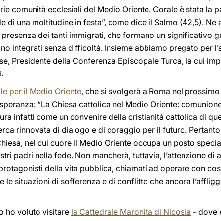
varie comunità ecclesiali del Medio Oriente. Corale è stata la 
lode di una moltitudine in festa”, come dice il Salmo (42,5). N
a presenza dei tanti immigrati, che formano un significativo 
 sono integrati senza difficoltà. Insieme abbiamo pregato per 
, Presidente della Conferenza Episcopale Turca, la cui impr
.
e per il Medio Oriente
, che si svolgerà a Roma nel prossimo 
 speranza: “La Chiesa cattolica nel Medio Oriente: comunione
a infatti come un convenire della cristianità cattolica di quell
rca rinnovata di dialogo e di coraggio per il futuro. Pertan
a Chiesa, nel cui cuore il Medio Oriente occupa un posto specia
stri padri nella fede. Non mancherà, tuttavia, l’attenzione di a
rotagonisti della vita pubblica, chiamati ad operare con co
le situazioni di sofferenza e di conflitto che ancora l’affligg
 ho voluto visitare
la Cattedrale Maronita di Nicosia
- dove e