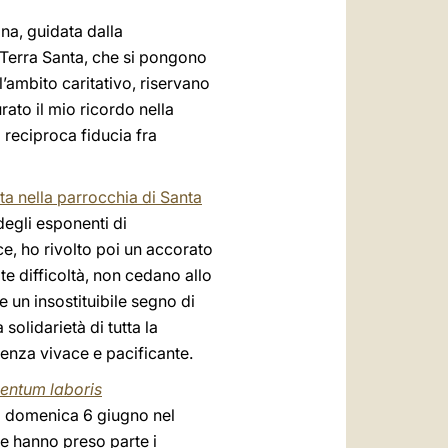
na, guidata dalla
i Terra Santa, che si pongono
ll’ambito caritativo, riservano
urato il mio ricordo nella
 reciproca fiducia fra
a nella parrocchia di Santa
degli esponenti di
ce, ho rivolto poi un accorato
ote difficoltà, non cedano allo
e un insostituibile segno di
solidarietà di tutta la
senza vivace e pacificante.
entum laboris
o domenica 6 giugno nel
ale hanno preso parte i