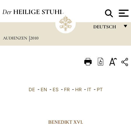
Der
HEILIGE STUHL
DEUTSCH
AUDIENZEN
2010
FRANÇAIS
ENGLISH
ITALIANO
PORTUGUÊS
ESPAÑOL
DE
-
EN
-
ES
-
FR
-
HR
-
IT
-
PT
DEUTSCH
POLSKI
العربيّة
BENEDIKT XVI.
中文