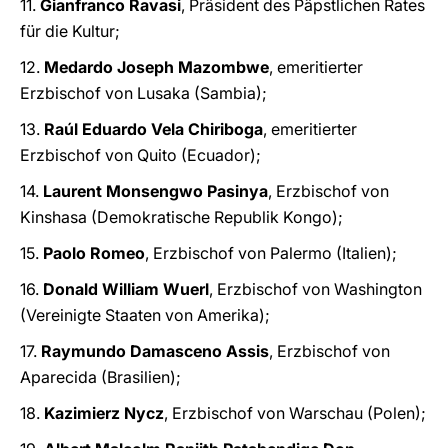
11.
Gianfranco Ravasi
, Präsident des Päpstlichen Rates
für die Kultur;
12.
Medardo Joseph Mazombwe
, emeritierter
Erzbischof von Lusaka (Sambia);
13.
Raúl Eduardo Vela Chiriboga
, emeritierter
Erzbischof von Quito (Ecuador);
14.
Laurent Monsengwo Pasinya
, Erzbischof von
Kinshasa (Demokratische Republik Kongo);
15.
Paolo Romeo
, Erzbischof von Palermo (Italien);
16.
Donald William Wuerl
, Erzbischof von Washington
(Vereinigte Staaten von Amerika);
17.
Raymundo Damasceno Assis
, Erzbischof von
Aparecida (Brasilien);
18.
Kazimierz Nycz
, Erzbischof von Warschau (Polen);