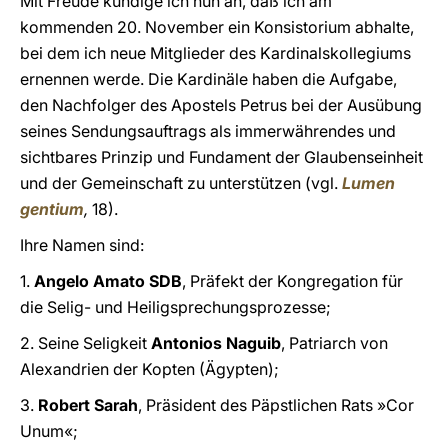
Mit Freude kündige ich nun an, daß ich am
kommenden 20. November ein Konsistorium abhalte,
bei dem ich neue Mitglieder des Kardinalskollegiums
ernennen werde. Die Kardinäle haben die Aufgabe,
den Nachfolger des Apostels Petrus bei der Ausübung
seines Sendungsauftrags als immerwährendes und
sichtbares Prinzip und Fundament der Glaubenseinheit
und der Gemeinschaft zu unterstützen (vgl.
Lumen
gentium
,
18).
Ihre Namen sind:
1.
Angelo Amato SDB
, Präfekt der Kongregation für
die Selig- und Heiligsprechungsprozesse;
2. Seine Seligkeit
Antonios Naguib
, Patriarch von
Alexandrien der Kopten (Ägypten);
3.
Robert Sarah
, Präsident des Päpstlichen Rats »Cor
Unum«;