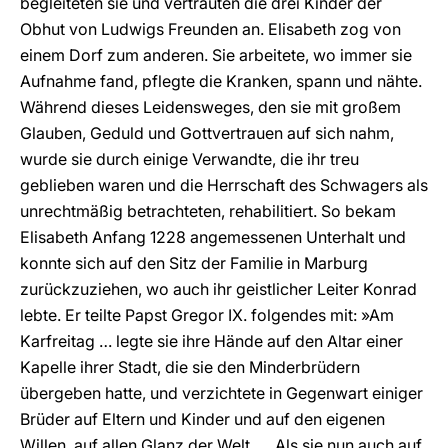
begleiteten sie und vertrauten die drei Kinder der
Obhut von Ludwigs Freunden an. Elisabeth zog von
einem Dorf zum anderen. Sie arbeitete, wo immer sie
Aufnahme fand, pflegte die Kranken, spann und nähte.
Während dieses Leidensweges, den sie mit großem
Glauben, Geduld und Gottvertrauen auf sich nahm,
wurde sie durch einige Verwandte, die ihr treu
geblieben waren und die Herrschaft des Schwagers als
unrechtmäßig betrachteten, rehabilitiert. So bekam
Elisabeth Anfang 1228 angemessenen Unterhalt und
konnte sich auf den Sitz der Familie in Marburg
zurückzuziehen, wo auch ihr geistlicher Leiter Konrad
lebte. Er teilte Papst Gregor IX. folgendes mit: »Am
Karfreitag … legte sie ihre Hände auf den Altar einer
Kapelle ihrer Stadt, die sie den Minderbrüdern
übergeben hatte, und verzichtete in Gegenwart einiger
Brüder auf Eltern und Kinder und auf den eigenen
Willen, auf allen Glanz der Welt. … Als sie nun auch auf