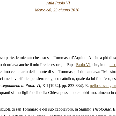
Aula
Paolo VI
Mercoledì, 23 giugno 2010
erza parte, le mie catechesi su san Tommaso d’Aquino. Anche a più di se
o ricordava anche il mio Predecessore, il Papa
Paolo VI
, che, in un
dis
 settimo centenario della morte di san Tommaso, si domandava: “Maestr
ia nella verità del pensiero religioso cattolico, quale da lui fu difeso, e
nsegnamenti di Paolo VI
, XII [1974], pp. 833-834). E,
nello stesso gi
quanti siamo figli fedeli della Chiesa possiamo e dobbiamo, almeno in 
 scuola di san Tommaso e del suo capolavoro, la
Summa Theologiae.
Es