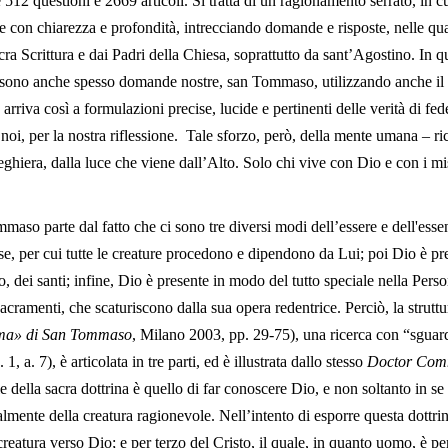
2 questioni e 2669 articoli. Si tratta di un ragionamento serrato, in cu
de con chiarezza e profondità, intrecciando domande e risposte, nelle 
a Scrittura e dai Padri della Chiesa, soprattutto da sant’Agostino. In qu
ono anche spesso domande nostre, san Tommaso, utilizzando anche il me
e, arriva così a formulazioni precise, lucide e pertinenti delle verità di fe
 noi, per la nostra riflessione. Tale sforzo, però, della mente umana – r
reghiera, dalla luce che viene dall’Alto. Solo chi vive con Dio e con i m
aso parte dal fatto che ci sono tre diversi modi dell’essere e dell'essen
 cose, per cui tutte le creature procedono e dipendono da Lui; poi Dio è p
iano, dei santi; infine, Dio è presente in modo del tutto speciale nella Per
cramenti, che scaturiscono dalla sua opera redentrice. Perciò, la strut
ma» di San Tommaso
, Milano 2003, pp. 29-75), una ricerca con “sguar
q. 1, a. 7), è articolata in tre parti, ed è illustrata dallo stesso
Doctor Com
 della sacra dottrina è quello di far conoscere Dio, e non soltanto in s
ialmente della creatura ragionevole. Nell’intento di esporre questa dottri
eatura verso Dio; e per terzo del Cristo, il quale, in quanto uomo, è pe