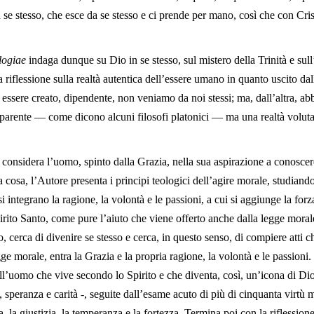
in se stesso, che esce da se stesso e ci prende per mano, così che con Cri
logiae
indaga dunque su Dio in se stesso, sul mistero della Trinità e sull’
iflessione sulla realtà autentica dell’essere umano in quanto uscito dall
essere creato, dipendente, non veniamo da noi stessi; ma, dall’altra, a
parente — come dicono alcuni filosofi platonici — ma una realtà voluta
onsidera l’uomo, spinto dalla Grazia, nella sua aspirazione a conoscere
a cosa, l’Autore presenta i principi teologici dell’agire morale, studiando
i integrano la ragione, la volontà e le passioni, a cui si aggiunge la for
Spirito Santo, come pure l’aiuto che viene offerto anche dalla legge mora
, cerca di divenire se stesso e cerca, in questo senso, di compiere atti c
ge morale, entra la Grazia e la propria ragione, la volontà e le passion
l’uomo che vive secondo lo Spirito e che diventa, così, un’icona di Dio
de, speranza e carità -, seguite dall’esame acuto di più di cinquanta virtù 
a, la giustizia, la temperanza e la fortezza. Termina poi con la riflession