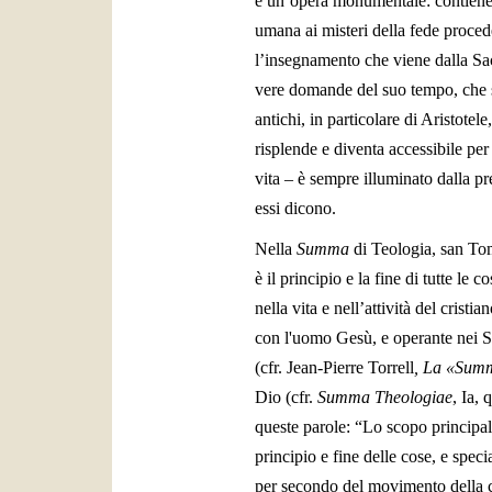
è un’opera monumentale: contiene 51
umana ai misteri della fede proce
l’insegnamento che viene dalla Sacr
vere domande del suo tempo, che s
antichi, in particolare di Aristotel
risplende e diventa accessibile per
vita – è sempre illuminato dalla p
essi dicono.
Nella
Summa
di Teologia, san Tomm
è il principio e la fine di tutte le
nella vita e nell’attività del crist
con l'uomo Gesù, e operante nei Sa
(cfr. Jean-Pierre Torrell
, La «Sum
Dio (cfr.
Summa Theologiae
, Ia, 
queste parole: “Lo scopo principale
principio e fine delle cose, e spec
per secondo del movimento della cr