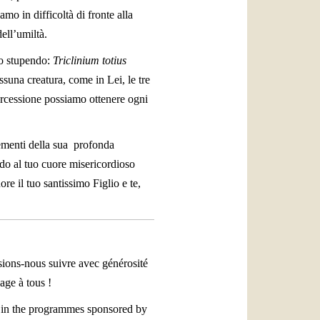
o in difficoltà di fronte alla
dell’umiltà.
vo stupendo:
Triclinium totius
essuna creatura, come in Lei, le tre
tercessione possiamo ottenere ogni
lementi della sua profonda
do al tuo cuore misericordioso
ore il tuo santissimo Figlio e te,
ssions-nous suivre avec générosité
ge à tous !
t in the programmes sponsored by