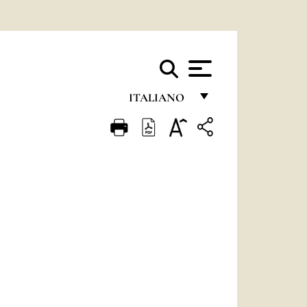
ITALIANO
FRANÇAIS
ENGLISH
ITALIANO
PORTUGUÊS
ESPAÑOL
DEUTSCH
POLSKI