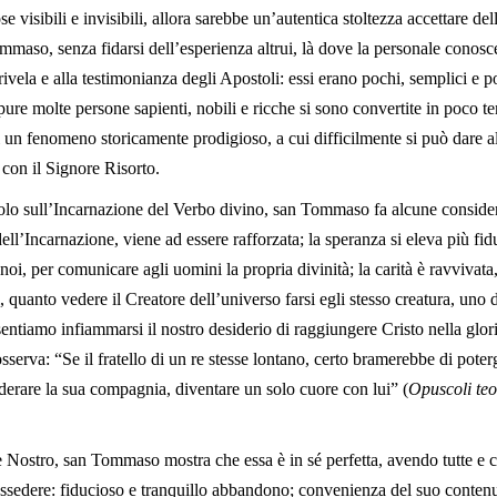
e visibili e invisibili, allora sarebbe un’autentica stoltezza accettare del
mmaso, senza fidarsi dell’esperienza altrui, là dove la personale conos
ivela e alla testimonianza degli Apostoli: essi erano pochi, semplici e po
ure molte persone sapienti, nobili e ricche si sono convertite in poco te
, di un fenomeno storicamente prodigioso, a cui difficilmente si può dare a
 con il Signore Risorto.
o sull’Incarnazione del Verbo divino, san Tommaso fa alcune consider
ell’Incarnazione, viene ad essere rafforzata; la speranza si eleva più fidu
oi, per comunicare agli uomini la propria divinità; la carità è ravvivat
 quanto vedere il Creatore dell’universo farsi egli stesso creatura, uno d
sentiamo infiammarsi il nostro desiderio di raggiungere Cristo nella gl
erva: “Se il fratello di un re stesse lontano, certo bramerebbe di poter
iderare la sua compagnia, diventare un solo cuore con lui” (
Opuscoli teo
 Nostro, san Tommaso mostra che essa è in sé perfetta, avendo tutte e ci
ssedere: fiducioso e tranquillo abbandono; convenienza del suo contenu