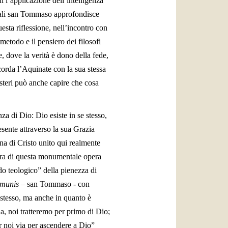
i l’applicazione dell’intelligenza
quali san Tommaso approfondisce
esta riflessione, nell’incontro con
todo e il pensiero dei filosofi
de, dove la verità è dono della fede,
icorda l’Aquinate con la sua stessa
isteri può anche capire che cosa
za di Dio: Dio esiste in se stesso,
resente attraverso la sua Grazia
sona di Cristo unito qui realmente
tura di questa monumentale opera
do teologico” della pienezza di
munis
– san Tommaso - con
e stesso, ma anche in quanto è
na, noi tratteremo per primo di Dio;
r noi via per ascendere a Dio”