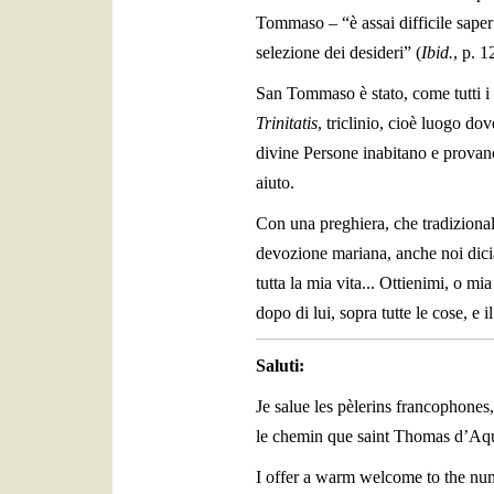
Tommaso – “è assai difficile saper
selezione dei desideri” (
Ibid.
, p. 1
San Tommaso è stato, come tutti i
Trinitatis
, triclinio, cioè luogo do
divine Persone inabitano e provano
aiuto.
Con una preghiera, che tradizional
devozione mariana, anche noi dici
tutta la mia vita... Ottienimi, o mi
dopo di lui, sopra tutte le cose, e 
Saluti:
Je salue les pèlerins francophones
le chemin que saint Thomas d’Aqu
I offer a warm welcome to the num