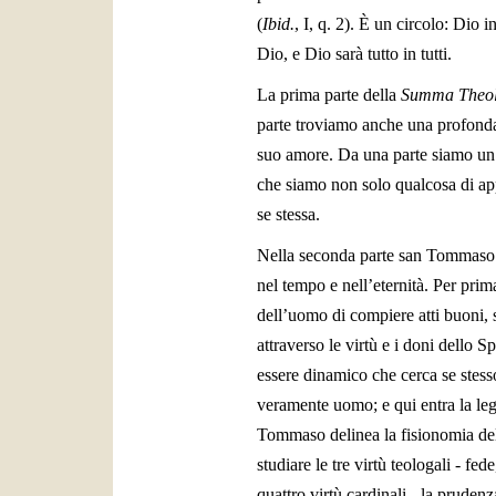
(
Ibid.
, I, q. 2). È un circolo: Dio 
Dio, e Dio sarà tutto in tutti.
La prima parte della
Summa Theo
parte troviamo anche una profonda r
suo amore. Da una parte siamo un 
che siamo non solo qualcosa di ap
se stessa.
Nella seconda parte san Tommaso c
nel tempo e nell’eternità. Per prim
dell’uomo di compiere atti buoni, s
attraverso le virtù e i doni dello 
essere dinamico che cerca se stesso
veramente uomo; e qui entra la leg
Tommaso delinea la fisionomia del
studiare le tre virtù teologali - fe
quattro virtù cardinali - la prudenz