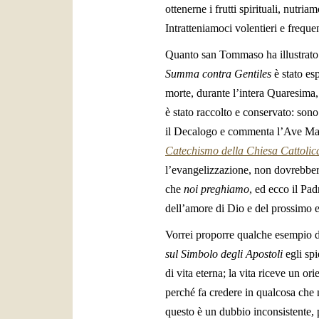
ottenerne i frutti spirituali, nutr
Intratteniamoci volentieri e frequ
Quanto san Tommaso ha illustrato 
Summa contra Gentiles
è stato es
morte, durante l’intera Quaresima,
è stato raccolto e conservato: sono
il Decalogo e commenta l’Ave Mari
Catechismo della Chiesa Cattolic
l’evangelizzazione, non dovrebbe
che
noi preghiamo
, ed ecco il Pa
dell’amore di Dio e del prossimo 
Vorrei proporre qualche esempio d
sul Simbolo degli Apostoli
egli spi
di vita eterna; la vita riceve un o
perché fa credere in qualcosa che 
questo è un dubbio inconsistente, 