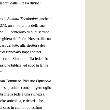
mentati dalla Grazia divina!
to la
Summa Theologiae
, anche la
 1273, un anno prima della sua
oli. Il contenuto di quei sermoni
reghiera del Padre Nostro, illustra
si del tutto alla struttura del
tro di rinnovato impegno per
d ecco il Simbolo della fede; ciò
azione biblica, ed ecco la legge
re.
di san Tommaso. Nel suo
Opuscolo
io, e si produce come un germoglio
ta che la fede è una stoltezza,
lto articolata, e ricorda che
el caso in cui noi potessimo