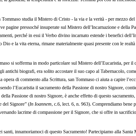
 Tommaso studia il Mistero di Cristo - la via e la verità - per mezzo de
ive pagine pressoché insuperate sul Mistero dell’Incarnazione e della 
amenti, perché in essi il Verbo divino incarnato estende i benefici dell’I
 Dio e la vita eterna, rimane materialmente quasi presente con le realtà 
aso si sofferma in modo particolare sul Mistero dell’Eucaristia, per il
i antichi biografi, era solito accostare il suo capo al Tabernacolo, come
a opera di commento alla Scrittura, san Tommaso ci aiuta a capire l’ec
ssendo l’Eucaristia il sacramento della Passione di nostro Signore, conti
to della Passione di nostro Signore, è anche effetto di questo sacramento
e del Signore” (
In Ioannem
, c.6, lect. 6, n. 963). Comprendiamo bene 
rsando lacrime di compassione per il Signore, che si offre in sacrificio 
la dei santi, innamoriamoci di questo Sacramento! Partecipiamo alla Sant