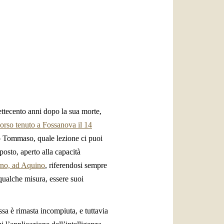
العربيّة
中文
LATINE
ttecento anni dopo la sua morte,
corso tenuto a Fossanova il 14
o Tommaso, quale lezione ci puoi
sposto, aperto alla capacità
orno, ad Aquino
, riferendosi sempre
qualche misura, essere suoi
sa è rimasta incompiuta, e tuttavia