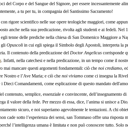
iamoci del Corpo e del Sangue del Signore, per essere incessantemente ali
entemente, a tu per tu, in compagnia del Santissimo Sacramento!
con rigore scientifico nelle sue opere teologiche maggiori, come appun
posto anche nella sua predicazione, rivolta agli studenti e ai fedeli. Nel
 egli tenne delle prediche nella chiesa di San Domenico Maggiore a Nap
 gli
Opuscoli
in cui egli spiega il Simbolo degli Apostoli, interpreta la p
a. Il contenuto della predicazione del
Doctor Angelicus
corrisponde qua
a
. Infatti, nella catechesi e nella predicazione, in un tempo come il nos
ro mai mancare questi argomenti fondamentali: ciò che
noi crediamo
, e
dre Nostro e l’Ave Maria; e ciò che
noi
viviamo
come ci insegna la Rivel
e i Dieci Comandamenti, come esplicazione di questo mandato dell'amo
el contenuto, semplice, essenziale e convincente, dell’insegnamento 
ega il valore della fede. Per mezzo di essa, dice, l’anima si unisce a D
rientamento sicuro, e noi superiamo agevolmente le tentazioni. A chi obiet
non cade sotto l’esperienza dei sensi, san Tommaso offre una risposta mo
perché l’intelligenza umana è limitata e non può conoscere tutto. Solo n