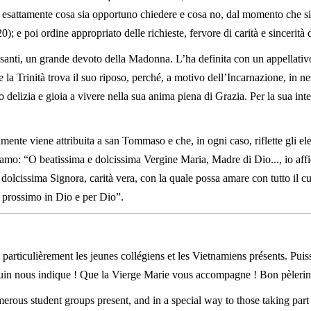
 esattamente cosa sia opportuno chiedere e cosa no, dal momento che siam
20); e poi ordine appropriato delle richieste, fervore di carità e sincerità 
 santi, un grande devoto della Madonna. L’ha definita con un appellati
ve la Trinità trova il suo riposo, perché, a motivo dell’Incarnazione, in n
 delizia e gioia a vivere nella sua anima piena di Grazia. Per la sua in
mente viene attribuita a san Tommaso e che, in ogni caso, riflette gli e
amo: “O beatissima e dolcissima Vergine Maria, Madre di Dio..., io affi
a dolcissima Signora, carità vera, con la quale possa amare con tutto il cu
il prossimo in Dio e per Dio”.
, particulièrement les jeunes collégiens et les Vietnamiens présents. Pui
in nous indique ! Que la Vierge Marie vous accompagne ! Bon pèlerina
erous student groups present, and in a special way to those taking par