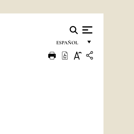
ESPAÑOL
FRANÇAIS
ENGLISH
ITALIANO
PORTUGUÊS
ESPAÑOL
DEUTSCH
POLSKI