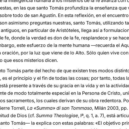
 la inteligencia humana a los misterios de la fe avanza con 
stas, en las que santo Tomás profundiza la enseñanza que v
, sobre todo de san Agustín. En esta reflexión, en el encuent
son asimismo preguntas nuestras, santo Tomás, utilizando t
antiguos, en particular de Aristóteles, llega así a formulacio
de fe, donde la verdad es don de la fe, resplandece y se hac
 embargo, este esfuerzo de la mente humana —recuerda el A
 oración, por la luz que viene de lo Alto. Sólo quien vive con
 que esos misterios dicen.
nto Tomás parte del hecho de que existen tres modos distinto
 es el principio y el fin de todas las cosas; por tanto, todas 
tá presente a través de su gracia en la vida y en la actividad
ente de modo totalmente especial en la Persona de Cristo, un
os sacramentos, los cuales derivan de su obra redentora. Por
erre Torrell,
La «Summa» di san Tommaso,
Milán 2003, pp. 
itud de Dios (cf.
Summa Theologiae
, Iª, q. 1, a. 7), está arti
nto Tomás— la explica con estas palabras: «El objetivo pri