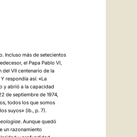
العربيّة
中文
LATINE
o. Incluso más de setecientos
decesor, el Papa Pablo VI,
del VII centenario de la
Y respondía así: «La
o y abrió a la capacidad
 22 de septiembre de 1974,
dos, todos los que somos
s suyos» (ib., p. 7).
eologiae
. Aunque quedó
de un razonamiento