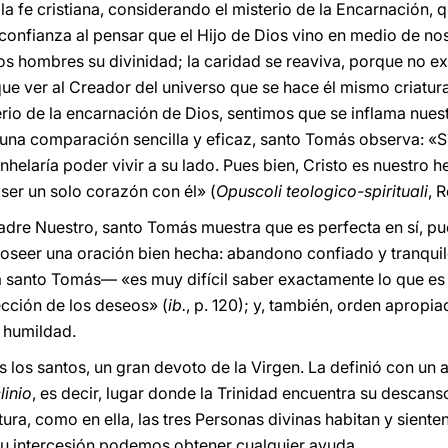
a fe cristiana, considerando el misterio de la Encarnación, 
confianza al pensar que el Hijo de Dios vino en medio de n
os hombres su divinidad; la caridad se reaviva, porque no ex
ue ver al Creador del universo que se hace él mismo criatura
erio de la encarnación de Dios, sentimos que se inflama nues
o una comparación sencilla y eficaz, santo Tomás observa: «S
anhelaría poder vivir a su lado. Pues bien, Cristo es nuestro
ser un solo corazón con él» (
Opuscoli teologico-spirituali
, 
adre Nuestro, santo Tomás muestra que es perfecta en sí, pue
poseer una oración bien hecha: abandono confiado y tranqui
santo Tomás— «es muy difícil saber exactamente lo que es o
lección de los deseos» (
ib.
, p. 120); y, también, orden apropia
a humildad.
los santos, un gran devoto de la Virgen. La definió con un 
clinio
, es decir, lugar donde la Trinidad encuentra su descans
ra, como en ella, las tres Personas divinas habitan y sienten 
 su intercesión podemos obtener cualquier ayuda.