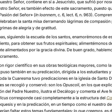
estro Señor, contiene en sí a Jesucristo, que sufrió por noso
estro Señor, es también efecto de este sacramento, puesto qu
Pasión del Señor» (
In Ioannem
, c. 6, lect. 6, n. 963). Comp
lebraban la santa misa derramando lágrimas de compasión p
grimas de alegría y de gratitud.
s, siguiendo la escuela de los santos, enamorémonos de e
iento, para obtener sus frutos espirituales; alimentémonos d
te alimentados por la gracia divina. De buen grado, hablemos
acramento.
on rigor científico en sus obras teológicas mayores, como l
expuso también en su predicación, dirigida a los estudiantes y 
 toda la Cuaresma tuvo predicaciones en la iglesia de Sant
es se recogió y conservó: son los
Opuscoli
, en los que expli
ión del Padre Nuestro, ilustra el Decálogo y comenta el Ave M
icus
corresponde casi completamente a la estructura del
Ca
atequesis y en la predicación, en un tiempo como el nuestro
rían faltar estos temas fundamentales: lo que creemos, es dec