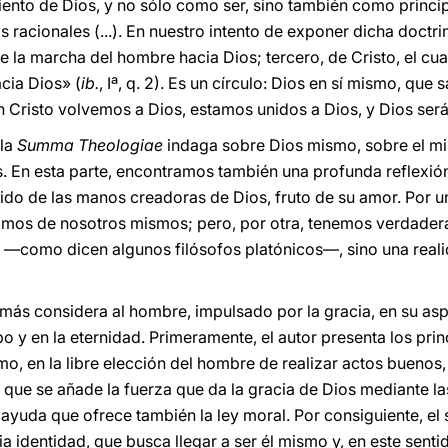
iento de Dios, y no sólo como ser, sino también como principi
s racionales (...). En nuestro intento de exponer dicha doctrin
e la marcha del hombre hacia Dios; tercero, de Cristo, el cu
cia Dios» (
ib.
, Iª, q. 2). Es un círculo: Dios en sí mismo, que
Cristo volvemos a Dios, estamos unidos a Dios, y Dios será
 la
Summa Theologiae
indaga sobre Dios mismo, sobre el mis
s. En esta parte, encontramos también una profunda reflexión
ido de las manos creadoras de Dios, fruto de su amor. Por u
imos de nosotros mismos; pero, por otra, tenemos verdade
 —como dicen algunos filósofos platónicos—, sino una real
más considera al hombre, impulsado por la gracia, en su as
mpo y en la eternidad. Primeramente, el autor presenta los prin
, en la libre elección del hombre de realizar actos buenos, s
s que se añade la fuerza que da la gracia de Dios mediante la
la ayuda que ofrece también la ley moral. Por consiguiente, el
 identidad, que busca llegar a ser él mismo y, en este senti