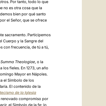
tros. Por tanto, todo lo que
e no es otra cosa que la
rendemos bien por qué santo
or el Señor, que se ofrece
ste sacramento. Participemos
el Cuerpo y la Sangre del
 con frecuencia, de tú a tú,
a
Summa Theologiae
, o la
a los fieles. En 1273, un año
o Domingo Mayor en Nápoles.
ca el Símbolo de los
aría. El contenido de la
tecismo de la Iglesia
 de renovado compromiso por
ir, el Símbolo de la fe; lo