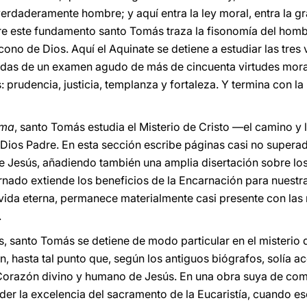
erdaderamente hombre; y aquí entra la ley moral, entra la gra
re este fundamento santo Tomás traza la fisonomía del hombr
icono de Dios. Aquí el Aquinate se detiene a estudiar las tres
das de un examen agudo de más de cincuenta virtudes moral
: prudencia, justicia, templanza y fortaleza. Y termina con la 
ma
, santo Tomás estudia el Misterio de Cristo —el camino y
ios Padre. En esta sección escribe páginas casi no superada
e Jesús, añadiendo también una amplia disertación sobre lo
arnado extiende los beneficios de la Encarnación para nuestr
 vida eterna, permanece materialmente casi presente con las 
.
 santo Tomás se detiene de modo particular en el misterio de 
 hasta tal punto que, según los antiguos biógrafos, solía ac
 Corazón divino y humano de Jesús. En una obra suya de come
 la excelencia del sacramento de la Eucaristía, cuando escri