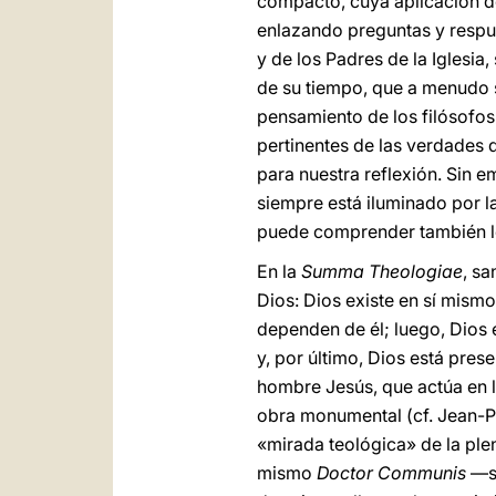
compacto, cuya aplicación de
enlazando preguntas y respue
y de los Padres de la Iglesia
de su tiempo, que a menudo 
pensamiento de los filósofos 
pertinentes de las verdades 
para nuestra reflexión. Sin
siempre está iluminado por la
puede comprender también lo
En la
Summa Theologiae
, sa
Dios: Dios existe en sí mismo,
dependen de él; luego, Dios es
y, por último, Dios está pres
hombre Jesús, que actúa en l
obra monumental (cf. Jean-Pi
«mirada teológica» de la plen
mismo
Doctor Communis
—sa