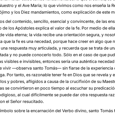
uestro y el Ave María; lo que vivimos como nos enseña la Rev
prójimo y los Diez mandamientos, como explicación de este 
s del contenido, sencillo, esencial y convincente, de las e
de los Apóstoles explica el valor de la fe. Por medio de ella,
e vida eterna; la vida recibe una orientación segura, y nos
ta que la fe es una necedad, porque hace creer en algo que n
 una respuesta muy articulada, y recuerda que se trata de u
mitada y no puede conocerlo todo. Sólo en el caso de que p
s visibles e invisibles, entonces sería una auténtica neceda
le vivir —observa santo Tomás— sin fiarse de la experiencia
a. Por tanto, es razonable tener fe en Dios que se revela y e
los y pobres, afligidos a causa de la crucifixión de su Maest
as se convirtieron en poco tiempo al escuchar su predicación.
igioso, al cual difícilmente se puede dar otra respuesta raz
on el Señor resucitado.
Símbolo sobre la encarnación del Verbo divino, santo Tomás