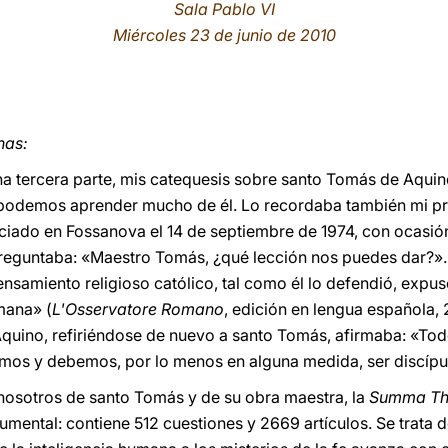
Sala Pablo VI
Miércoles 23 de junio de 2010
nas:
a tercera parte, mis catequesis sobre santo Tomás de Aquin
podemos aprender mucho de él. Lo recordaba también mi pre
ciado en Fossanova el 14 de septiembre de 1974, con ocasión 
reguntaba: «Maestro Tomás, ¿qué lección nos puedes dar?». 
nsamiento religioso católico, tal como él lo defendió, expus
mana» (
L'Osservatore Romano
, edición en lengua española,
 Aquino, refiriéndose de nuevo a santo Tomás, afirmaba: «To
demos y debemos, por lo menos en alguna medida, ser discípulo
osotros de santo Tomás y de su obra maestra, la
Summa Th
mental: contiene 512 cuestiones y 2669 artículos. Se trata 