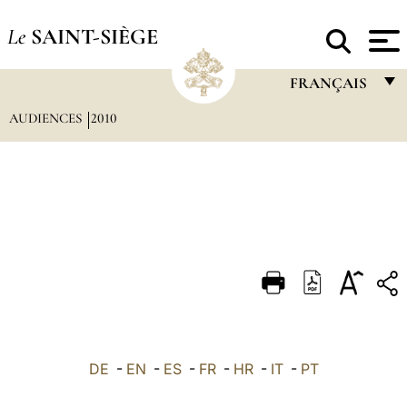
Le
SAINT-SIÈGE
FRANÇAIS
AUDIENCES
2010
FRANÇAIS
ENGLISH
ITALIANO
PORTUGUÊS
ESPAÑOL
DEUTSCH
POLSKI
العربيّة
DE
-
EN
-
ES
-
FR
-
HR
-
IT
-
PT
中文