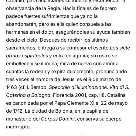
capítulo, para anunciarles su muerte y recomendar la
observancia de la Regla. Hacia finales de febrero
padece fuertes sufrimientos que ya no la
abandonarán, pero es ella quien consuela a las
hermanas en el dolor, asegurándoles su ayuda también
desde el cielo. Después de recibir los últimos
sacramentos, entrega a su confesor el escrito
Las siete
armas espirituales
y entra en agonía; su rostro se
embellece y se ilumina; mira de nuevo con amor a
cuantas la rodean y expira dulcemente, pronunciando
tres veces el nombre de Jesús: es el 9 de marzo de
1463 (cf. I. Bembo,
Specchio di illuminazione. Vita di S.
Caterina a Bologna
, Florencia 2001, cap. III). Catalina
es canonizada por el Papa Clemente XI el 22 de mayo
de 1712. La ciudad de Bolonia, en la capilla del
monasterio del
Corpus Domini
, conserva su cuerpo
incorrupto.