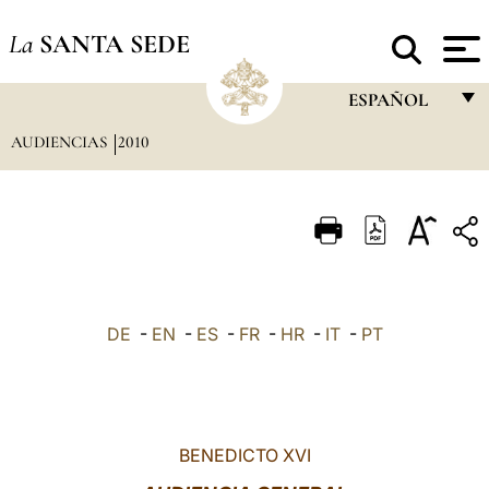
La
SANTA SEDE
ESPAÑOL
AUDIENCIAS
2010
FRANÇAIS
ENGLISH
ITALIANO
PORTUGUÊS
ESPAÑOL
DE
-
EN
-
ES
-
FR
-
HR
-
IT
-
PT
DEUTSCH
POLSKI
العربيّة
BENEDICTO XVI
中文