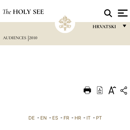
The
HOLY SEE
HRVATSKI
AUDIENCES
2010
FRANÇAIS
ENGLISH
ITALIANO
PORTUGUÊS
ESPAÑOL
DEUTSCH
POLSKI
العربيّة
DE
-
EN
-
ES
-
FR
-
HR
-
IT
-
PT
中文