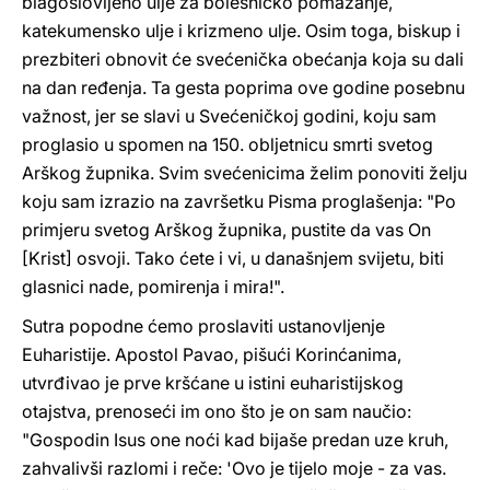
blagoslovljeno ulje za bolesničko pomazanje,
katekumensko ulje i krizmeno ulje. Osim toga, biskup i
prezbiteri obnovit će svećenička obećanja koja su dali
na dan ređenja. Ta gesta poprima ove godine posebnu
važnost, jer se slavi u Svećeničkoj godini, koju sam
proglasio u spomen na 150. obljetnicu smrti svetog
Arškog župnika. Svim svećenicima želim ponoviti želju
koju sam izrazio na završetku Pisma proglašenja: "Po
primjeru svetog Arškog župnika, pustite da vas On
[Krist] osvoji. Tako ćete i vi, u današnjem svijetu, biti
glasnici nade, pomirenja i mira!".
Sutra popodne ćemo proslaviti ustanovljenje
Euharistije. Apostol Pavao, pišući Korinćanima,
utvrđivao je prve kršćane u istini euharistijskog
otajstva, prenoseći im ono što je on sam naučio:
"Gospodin Isus one noći kad bijaše predan uze kruh,
zahvalivši razlomi i reče: 'Ovo je tijelo moje - za vas.