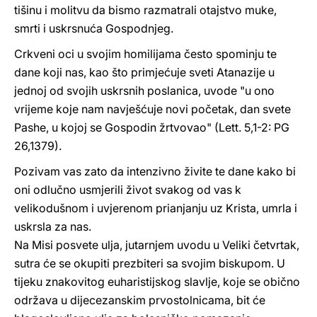
tišinu i molitvu da bismo razmatrali otajstvo muke,
smrti i uskrsnuća Gospodnjeg.
Crkveni oci u svojim homilijama često spominju te
dane koji nas, kao što primjećuje sveti Atanazije u
jednoj od svojih uskrsnih poslanica, uvode "u ono
vrijeme koje nam navješćuje novi početak, dan svete
Pashe, u kojoj se Gospodin žrtvovao" (Lett. 5,1-2: PG
26,1379).
Pozivam vas zato da intenzivno živite te dane kako bi
oni odlučno usmjerili život svakog od vas k
velikodušnom i uvjerenom prianjanju uz Krista, umrla i
uskrsla za nas.
Na Misi posvete ulja, jutarnjem uvodu u Veliki četvrtak,
sutra će se okupiti prezbiteri sa svojim biskupom. U
tijeku znakovitog euharistijskog slavlje, koje se obično
održava u dijecezanskim prvostolnicama, bit će