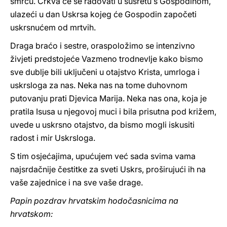
smrću. Crkva će se radovati u susretu s Gospodinom,
ulazeći u dan Uskrsa kojeg će Gospodin započeti
uskrsnućem od mrtvih.
Draga braćo i sestre, oraspoložimo se intenzivno
živjeti predstojeće Vazmeno trodnevlje kako bismo
sve dublje bili uključeni u otajstvo Krista, umrloga i
uskrsloga za nas. Neka nas na tome duhovnom
putovanju prati Djevica Marija. Neka nas ona, koja je
pratila Isusa u njegovoj muci i bila prisutna pod križem,
uvede u uskrsno otajstvo, da bismo mogli iskusiti
radost i mir Uskrsloga.
S tim osjećajima, upućujem već sada svima vama
najsrdačnije čestitke za sveti Uskrs, proširujući ih na
vaše zajednice i na sve vaše drage.
Papin pozdrav hrvatskim hodočasnicima na
hrvatskom: