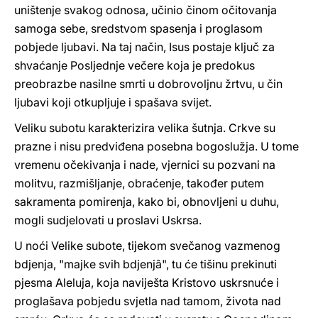
uništenje svakog odnosa, učinio činom očitovanja
samoga sebe, sredstvom spasenja i proglasom
pobjede ljubavi. Na taj način, Isus postaje ključ za
shvaćanje Posljednje večere koja je predokus
preobrazbe nasilne smrti u dobrovoljnu žrtvu, u čin
ljubavi koji otkupljuje i spašava svijet.
Veliku subotu karakterizira velika šutnja. Crkve su
prazne i nisu predviđena posebna bogoslužja. U tome
vremenu očekivanja i nade, vjernici su pozvani na
molitvu, razmišljanje, obraćenje, također putem
sakramenta pomirenja, kako bi, obnovljeni u duhu,
mogli sudjelovati u proslavi Uskrsa.
U noći Velike subote, tijekom svečanog vazmenog
bdjenja, "majke svih bdjenjâ", tu će tišinu prekinuti
pjesma Aleluja, koja naviješta Kristovo uskrsnuće i
proglašava pobjedu svjetla nad tamom, života nad