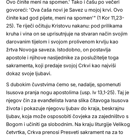
Ovo činite meni na spomen.' Tako i čašu po večeri
govoreći: 'Ova čaša novi je Savez u mojoj krvi. Ovo
činite kad god pijete, meni na spomen'" (1 Kor 11,23-
25). Te riječi očituju Kristovu nakanu: pod prilikama
kruha i vina on se uprisutnjuje na stvaran način svojim
darovanim tijelom i svojom prolivenom krvlju kao
žrtva Novoga saveza. Istodobno, on postavlja
apostole i njihove nasljednike za poslužitelje toga
sakramenta, koji predaje svojoj Crkvi kao najviši
dokaz svoje ljubavi.
S dubokim čuvstvima ćemo se, nadalje, spomenuti
Isusova pranja nogu apostolima (usp. Iv 13,1-25). Taj je
njegov čin za evanđelista Ivana slika čitavoga Isusova
života i pokazuje njegovu ljubav do kraja, beskrajnu
ljubav, koja može osposobiti čovjeka za zajedništvo s
Bogom i učiniti ga slobodnim. Na kraju liturgije Velikog
četvrtka, Crkva prenosi Presveti sakrament na za to