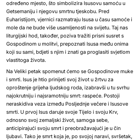
određeno mjesto, što simbolizira Isusovu samoću u
Getsemaniju i njegovu smrtnu tjeskobu. Pred
Euharistijom, vjernici razmatraju Isusa u času samoće i
mole da ne bude više usamljenosti na svijetu. Taj nas
liturgijski hod, također, poziva tražiti prisni susret s
Gospodinom u molitvi, prepoznati Isusa među onima
koji su sami, bdjeti s njim i znati ga proglasiti svjetlom
vlastitoga života.
Na Veliki petak spomenut ćemo se Gospodinove muke
i smrti. Isus je htio prinijeti svoj život u žrtvu za
oproštenje grijeha ljudskog roda, izabravši u tu svrhu
najokrutniju i najsramotniju smrt: raspeće. Postoji
neraskidiva veza između Posljednje večere i Isusove
smrti. U prvoj Isus daruje svoje Tijelo i svoju Krv,
odnosno svoj zemaljski život, samoga sebe,
anticipirajući svoju smrt i preobražavajući je u čin
ljubavi. Tako je smrt koja je, po svojoj naravi, svršetak,