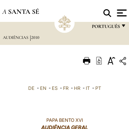
A
SANTA SÉ
PORTUGUÊS
AUDIÊNCIAS
2010
FRANÇAIS
ENGLISH
ITALIANO
PORTUGUÊS
ESPAÑOL
DE
-
EN
-
ES
-
FR
-
HR
-
IT
-
PT
DEUTSCH
POLSKI
العربيّة
PAPA BENTO XVI
AUDIÊNCIA GERAL
中文