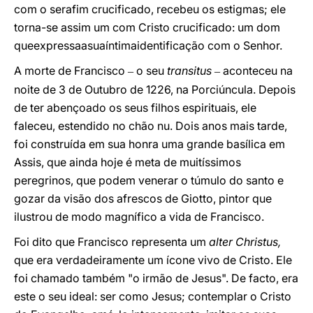
com o serafim crucificado, recebeu os estigmas; ele
torna-se assim um com Cristo crucificado: um dom
queexpressaasuaíntimaidentificação com o Senhor.
A morte de Francisco
o seu
transitus
aconteceu na
–
–
noite de 3 de Outubro de 1226, na Porciúncula. Depois
de ter abençoado os seus filhos espirituais, ele
faleceu, estendido no chão nu. Dois anos mais tarde,
foi construída em sua honra uma grande basílica em
Assis, que ainda hoje é meta de muitíssimos
peregrinos, que podem venerar o túmulo do santo e
gozar da visão dos afrescos de Giotto, pintor que
ilustrou de modo magnífico a vida de Francisco.
Foi dito que Francisco representa um
alter Christus,
que era verdadeiramente um ícone vivo de Cristo. Ele
foi chamado também "o irmão de Jesus". De facto, era
este o seu ideal: ser como Jesus; contemplar o Cristo