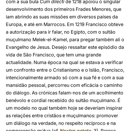
com a sua bula
Cum dilecti
de 1218 apoiou o singular
desenvolvimento dos primeiros Frades Menores, que
iam abrindo as suas missões em diversos países da
Europa, e até em Marrocos. Em 1219 Francisco obteve
a autorização para ir falar, no Egipto, com o sultão
muçulmano Melek-el-Kamel, para pregar também ali o
Evangelho de Jesus. Desejo ressaltar este episódio da
vida de São Francisco, que tem uma grande
actualidade. Numa época na qual se estava a verificar
um confronto entre o Cristianismo e o Islão, Francisco,
intencionalmente armado só com a sua fé e com a sua
mansidão pessoal, percorreu com eficácia o caminho
do diálogo. As crónicas falam-nos de um acolhimento
benévolo e cordial recebido do sultão muçulmano. É
um modelo no qual também hoje se deveriam inspirar
as relações entre cristãos e muçulmanos: promover
um diálogo na verdade, no respeito recíproco e na
compreensão mútua (cf.
Nostra aetate
,
3). Parece