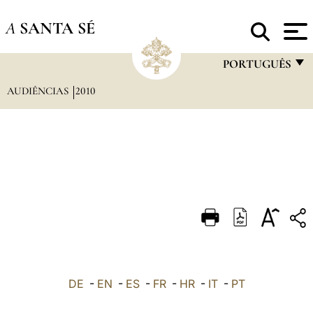
A
SANTA SÉ
PORTUGUÊS
AUDIÊNCIAS
2010
FRANÇAIS
ENGLISH
ITALIANO
PORTUGUÊS
ESPAÑOL
DEUTSCH
POLSKI
العربيّة
DE
-
EN
-
ES
-
FR
-
HR
-
IT
-
PT
中文