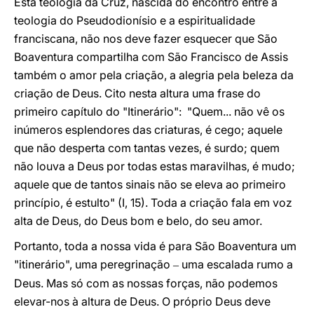
Esta teologia da Cruz, nascida do encontro entre a
teologia do Pseudodionísio e a espiritualidade
franciscana, não nos deve fazer esquecer que São
Boaventura compartilha com São Francisco de Assis
também o amor pela criação, a alegria pela beleza da
criação de Deus. Cito nesta altura uma frase do
primeiro capítulo do "Itinerário": "Quem... não vê os
inúmeros esplendores das criaturas, é cego; aquele
que não desperta com tantas vezes, é surdo; quem
não louva a Deus por todas estas maravilhas, é mudo;
aquele que de tantos sinais não se eleva ao primeiro
princípio, é estulto" (I, 15). Toda a criação fala em voz
alta de Deus, do Deus bom e belo, do seu amor.
Portanto, toda a nossa vida é para São Boaventura um
"itinerário", uma peregrinação
uma escalada rumo a
–
Deus. Mas só com as nossas forças, não podemos
elevar-nos à altura de Deus. O próprio Deus deve