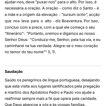
ajudar-nos, deve "puxar-nos" para o alto. Por isso, é
necessária a oração. A oração
como diz o Santo
é
–
–
a mãe e a origem da elevação
"sursum actio",
acção
–
que nos leva para o alto
diz Boaventura. Por isso,
–
concluo com a prece, com a qual ele começa o seu
"Itinerário": "Portanto, oremos e digamos ao nosso
Senhor Deus: "Conduza-me, Senhor, pela tua via, e eu
caminharei na tua verdade. Alegre-se o meu coração
no temor do teu nome"" (I, 1).
Saudação
Saúdo os peregrinos de língua portuguesa, desejando
que esta visita aos lugares santificados pela pregação
e martírio dos Apóstolos Pedro e Paulo vos ajude a
reafirmar sempre mais a fé que opera pela caridade.
Que Deus abençoe a vós e às vossas famílias.