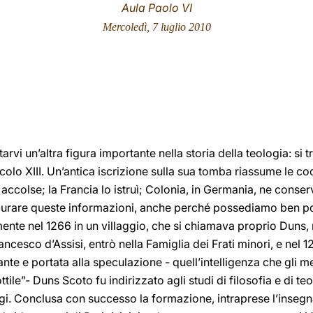
Aula Paolo VI
Mercoledì, 7 luglio 2010
rvi un’altra figura importante nella storia della teologia: si 
ecolo XIII. Un’antica iscrizione sulla sua tomba riassume le c
o accolse; la Francia lo istruì; Colonia, in Germania, ne conserv
rare queste informazioni, anche perché possediamo ben poch
ente nel 1266 in un villaggio, che si chiamava proprio Duns, 
ancesco d’Assisi, entrò nella Famiglia dei Frati minori, e nel 
ante e portata alla speculazione - quell’intelligenza che gli mer
ttile”- Duns Scoto fu indirizzato agli studi di filosofia e di t
igi. Conclusa con successo la formazione, intraprese l’insegn