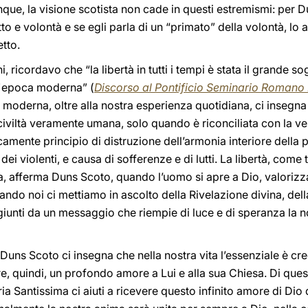
e, la visione scotista non cade in questi estremismi: per Du
etto e volontà e se egli parla di un “primato” della volontà, l
etto.
, ricordavo che “la libertà in tutti i tempi è stata il grande so
ll'epoca moderna” (
Discorso
al Pontificio Seminario Romano
a moderna, oltre alla nostra esperienza quotidiana, ci insegna 
 civiltà veramente umana, solo quando è riconciliata con la ver
gicamente principio di distruzione dell’armonia interiore della
dei violenti, e causa di sofferenze e di lutti. La libertà, come t
na, afferma Duns Scoto, quando l’uomo si apre a Dio, valoriz
ando noi ci mettiamo in ascolto della Rivelazione divina, dell
giunti da un messaggio che riempie di luce e di speranza la 
to Duns Scoto ci insegna che nella nostra vita l’essenziale è cr
re, quindi, un profondo amore a Lui e alla sua Chiesa. Di que
ria Santissima ci aiuti a ricevere questo infinito amore di D