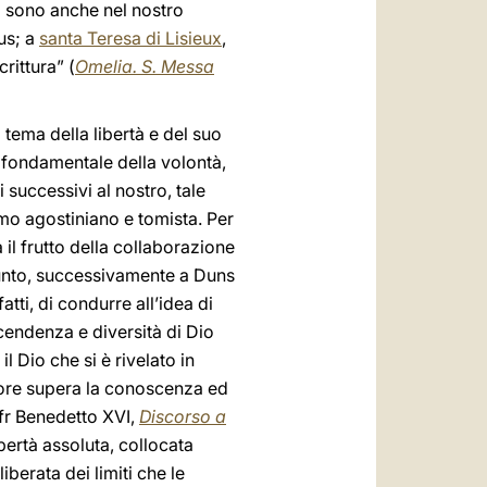
ci sono anche nel nostro
us; a
santa Teresa di Lisieux
,
rittura” (
Omelia.
S. Messa
 tema della libertà e del suo
tà fondamentale della volontà,
successivi al nostro, tale
ismo agostiniano e tomista. Per
il frutto della collaborazione
ppunto, successivamente a Duns
atti, di condurre all’idea di
scendenza e diversità di Dio
 Dio che si è rivelato in
amore supera la conoscenza ed
fr Benedetto XVI,
Discorso a
ibertà assoluta, collocata
iberata dei limiti che le