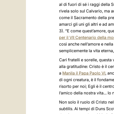
al di fuori di sé i raggi dell
rivela solo sul Calvario, ma 
come il Sacramento della pre
amarci gli uni gli altri e a
3). “E come quest’amore, que
per il VII Centenario della m
così anche nell’amore e nella
semplicemente la vita eterna,
Cari fratelli e sorelle, quest
alla gratitudine: Cristo è il 
a
Manila il Papa Paolo VI
, an
di ogni creatura, è il fondame
risorto per noi; Egli è il cen
l’amico della nostra vita... Io 
Non solo il ruolo di Cristo ne
subtilis
. Ai tempi di Duns Sc