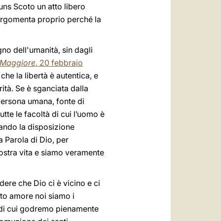
ns Scoto un atto libero
o argomenta proprio perché la
gno dell'umanità, sin dagli
 Maggiore
, 20 febbraio
che la libertà è autentica, e
ità. Se è sganciata dalla
 persona umana, fonte di
utte le facoltà di cui l’uomo è
zando la disposizione
a Parola di Dio, per
nostra vita e siamo veramente
edere che Dio ci è vicino e ci
sto amore noi siamo i
io di cui godremo pienamente