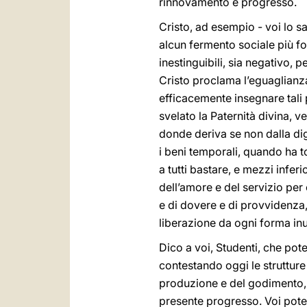
rinnovamento e progresso.
Cristo, ad esempio - voi lo 
alcun fermento sociale più fo
inestinguibili, sia negativo,
Cristo proclama l’eguaglianza 
efficacemente insegnare tali p
svelato la Paternità divina, 
donde deriva se non dalla dign
i beni temporali, quando ha to
a tutti bastare, e mezzi inferi
dell’amore e del servizio per
e di dovere e di provvidenza,
liberazione da ogni forma inu
Dico a voi, Studenti, che pot
contestando oggi le strutture
produzione e del godimento, a
presente progresso. Voi potete