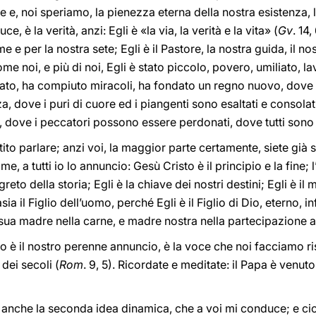
e e, noi speriamo, la pienezza eterna della nostra esistenza, la 
luce, è la verità, anzi: Egli è «la via, la verità e la vita» (
Gv
. 14,
e e per la nostra sete; Egli è il Pastore, la nostra guida, il no
ome noi, e più di noi, Egli è stato piccolo, povero, umiliato, l
rlato, ha compiuto miracoli, ha fondato un regno nuovo, dove 
a, dove i puri di cuore ed i piangenti sono esaltati e consolat
i, dove i peccatori possono essere perdonati, dove tutti sono f
ito parlare; anzi voi, la maggior parte certamente, siete già su
ome, a tutti io lo annuncio: Gesù Cristo è il principio e la fine; l
eto della storia; Egli è la chiave dei nostri destini; Egli è il m
ia il Figlio dell’uomo, perché Egli è il Figlio di Dio, eterno, infi
 sua madre nella carne, e madre nostra nella partecipazione a
o è il nostro perenne annuncio, è la voce che noi facciamo risu
a dei secoli (
Rom
. 9, 5). Ricordate e meditate: il Papa è venuto
anche la seconda idea dinamica, che a voi mi conduce; e ci