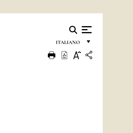
ITALIANO
FRANÇAIS
ENGLISH
ITALIANO
PORTUGUÊS
ESPAÑOL
DEUTSCH
POLSKI