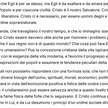
che Egli è per se stesso, ma Egli è da esaltare e da amare per
opolo e per ciascuna civiltà: Cristo è il nostro Salvatore. Cr
o liberatore. Cristo ci è necessario, per essere uomini degni e
ordine soprannaturale.
nde, che travagliano il nostro tempo, e che io immagino sia
 Cristo essere davvero utile anche per risolvere i problemi pr
che il suo regno non è di questo mondo? Che cosa può fare Egl
ro umanesimo? Può la concezione cristiana della vita ispira
on le esigenze della vita moderna, e favorire il progresso e i
aspirazioni dei popoli e assumere le tendenze peculiari della 
ali non possiamo rispondere con una formula sola, che non 
versi bisogni dell’uomo, spirituali, morali, economici, politici,
e in vista dell’evoluzione positiva e felice delle vostre condi
 il cristianesimo può essere salvezza anche a questo livello
 la fame fisica delle folle che lo seguivano. E Cristo continu
o in Lui, e da Lui desumono i principi d’un ordine sociale din