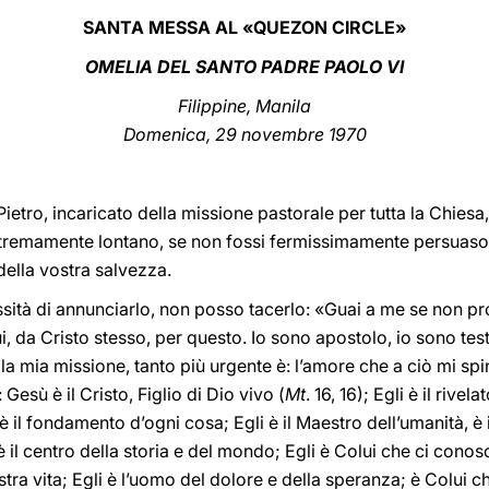
SANTA MESSA AL «QUEZON CIRCLE»
OMELIA DEL SANTO PADRE PAOLO VI
Filippine, Manila
Domenica, 29 novembre 1970
Pietro, incaricato della missione pastorale per tutta la Chies
tremamente lontano, se non fossi fermissimamente persuaso 
della vostra salvezza.
cessità di annunciarlo, non posso tacerlo: «Guai a me se non p
i, da Cristo stesso, per questo. Io sono apostolo, io sono te
è la mia missione, tanto più urgente è: l’amore che a ciò mi sp
esù è il Cristo, Figlio di Dio vivo (
Mt
. 16, 16); Egli è il rivela
 il fondamento d’ogni cosa; Egli è il Maestro dell’umanità, è i
è il centro della storia e del mondo; Egli è Colui che ci conosc
ra vita; Egli è l’uomo del dolore e della speranza; è Colui 