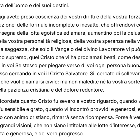
 dell’uomo e dei suoi destini.
gi avete preso coscienza dei vostri diritti e della vostra forz
itazione, delle formule incomplete o inesatte, che offrendovi c
nsegna della lotta egoistica ed amara, aumentino poi la delusi
della vostra personalità religiosa, della vostra speranza nella
 la saggezza, che solo il Vangelo del divino Lavoratore vi può
o supremo, quel Cristo che vi ha proclamati beati, come desti
 in voi Se stesso per piegare verso di voi ogni persona buon
o cercando in voi il Cristo Salvatore. Sì, cercate di sollevarv
 che vuol chiamarsi civile; ma non maledite né la vostra sorte, 
ella pazienza cristiana e del dolore redentore.
ricordate quanto Cristo fu severo a vostro riguardo, quando vi 
 fu sensibile e grato, quando vi incontrò provvidi e generosi
o con animo cristiano, rimarrà senza ricompensa. Forse è venu
grandi visioni, che non siano intitolate alle lotte d’interesse, 
cita e generosa, e del vero progresso.