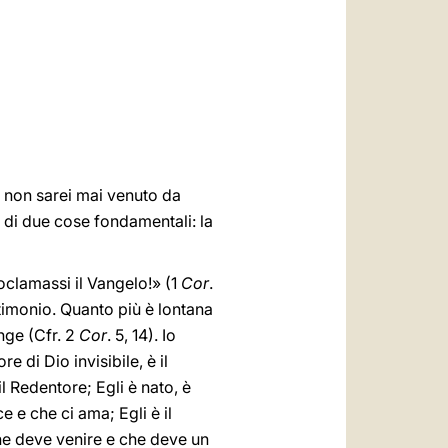
العربيّة
中文
LATINE
a, non sarei mai venuto da
di due cose fondamentali: la
roclamassi il Vangelo!» (1
Cor
.
stimonio. Quanto più è lontana
inge (Cfr. 2
Cor
. 5, 14). Io
tore di Dio invisibile, è il
l Redentore; Egli è nato, è
e e che ci ama; Egli è il
che deve venire e che deve un