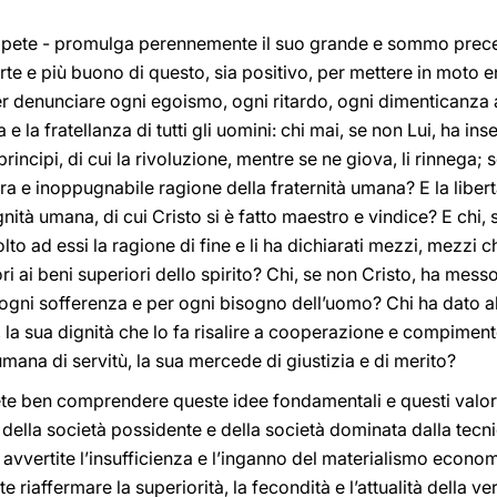
sapete - promulga perennemente il suo grande e sommo precett
rte e più buono di questo, sia positivo, per mettere in moto 
 per denunciare ogni egoismo, ogni ritardo, ogni dimenticanza 
e la fratellanza di tutti gli uomini: chi mai, se non Lui, ha in
rincipi, di cui la rivoluzione, mentre se ne giova, li rinnega;
vera e inoppugnabile ragione della fraternità umana? E la liber
ità umana, di cui Cristo si è fatto maestro e vindice? E chi, s
lto ad essi la ragione di fine e li ha dichiarati mezzi, mezzi
ori ai beni superiori dello spirito? Chi, se non Cristo, ha mess
 ogni sofferenza e per ogni bisogno dell’uomo? Chi ha dato al 
 la sua dignità che lo fa risalire a cooperazione e compiment
mana di servitù, la sua mercede di giustizia e di merito?
ete ben comprendere queste idee fondamentali e questi valori 
 della società possidente e della società dominata dalla tecnic
vvertite l’insufficienza e l’inganno del materialismo econom
 riaffermare la superiorità, la fecondità e l’attualità della ve