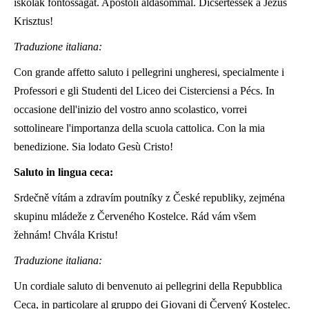
iskolák fontosságát. Apostoli áldásommal. Dicsértessék a Jézus
Krisztus!
Traduzione italiana:
Con grande affetto saluto i pellegrini ungheresi, specialmente i
Professori e gli Studenti del Liceo dei Cisterciensi a Pécs. In
occasione dell'inizio del vostro anno scolastico, vorrei
sottolineare l'importanza della scuola cattolica. Con la mia
benedizione. Sia lodato Gesù Cristo!
Saluto in lingua ceca:
Srdečně vítám a zdravím poutníky z České republiky, zejména
skupinu mládeže z Červeného Kostelce. Rád vám všem
žehnám! Chvála Kristu!
Traduzione italiana:
Un cordiale saluto di benvenuto ai pellegrini della Repubblica
Ceca, in particolare al gruppo dei Giovani di Červený Kostelec.