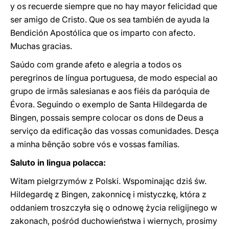
y os recuerde siempre que no hay mayor felicidad que
ser amigo de Cristo. Que os sea también de ayuda la
Bendición Apostólica que os imparto con afecto.
Muchas gracias.
Saúdo com grande afeto e alegria a todos os
peregrinos de língua portuguesa, de modo especial ao
grupo de irmãs salesianas e aos fiéis da paróquia de
Évora. Seguindo o exemplo de Santa Hildegarda de
Bingen, possais sempre colocar os dons de Deus a
serviço da edificação das vossas comunidades. Desça
a minha bênção sobre vós e vossas famílias.
Saluto in lingua polacca:
Witam pielgrzymów z Polski. Wspominając dziś św.
Hildegardę z Bingen, zakonnicę i mistyczkę, która z
oddaniem troszczyła się o odnowę życia religijnego w
zakonach, pośród duchowieństwa i wiernych, prosimy