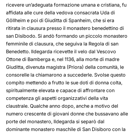
ricevere un’adeguata formazione umana e cristiana, fu
affidata alle cure
della vedova consacrata Uda di
Göllheim e poi di Giuditta di Spanheim
, che si era
ritirata in clausura presso il monastero benedettino di
san Disibodo. Si andò formando un piccolo monastero
femminile di clausura, che seguiva la Regola di san
Benedetto. Ildegarda ricevette il velo dal Vescovo
Ottone di Bamberga e, nel 1136, alla morte di madre
Giuditta, divenuta
magistra (Priora)
della comunità, le
consorelle la chiamarono a succederle. Svolse questo
compito mettendo a frutto le sue doti di donna colta,
spiritualmente elevata e capace di affrontare con
competenza gli aspetti organizzativi della vita
claustrale. Qualche anno dopo, anche a motivo del
numero crescente di giovani donne che bussavano alle
porte del monastero,
Ildegarda si separò dal
dominante monastero maschile di San Disiboro con la