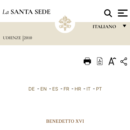
La
SANTA SEDE
ITALIANO
UDIENZE
2010
FRANÇAIS
ENGLISH
ITALIANO
PORTUGUÊS
ESPAÑOL
DE
-
EN
-
ES
-
FR
-
HR
-
IT
-
PT
DEUTSCH
POLSKI
العربيّة
BENEDETTO XVI
中文