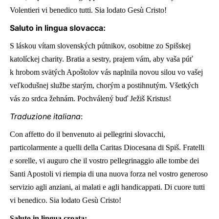
Volentieri vi benedico tutti. Sia lodato Gesù Cristo!
Saluto in lingua slovacca:
S láskou vítam slovenských pútnikov, osobitne zo Spišskej
katolíckej charity. Bratia a sestry, prajem vám, aby vaša púť
k hrobom svätých Apoštolov vás naplnila novou silou vo vašej
veľkodušnej službe starým, chorým a postihnutým. Všetkých
vás zo srdca žehnám. Pochválený buď Ježiš Kristus!
Traduzione italiana
:
Con affetto do il benvenuto ai pellegrini slovacchi,
particolarmente a quelli della Caritas Diocesana di Spiš. Fratelli
e sorelle, vi auguro che il vostro pellegrinaggio alle tombe dei
Santi Apostoli vi riempia di una nuova forza nel vostro generoso
servizio agli anziani, ai malati e agli handicappati. Di cuore tutti
vi benedico. Sia lodato Gesù Cristo!
Saluto in lingua croata: