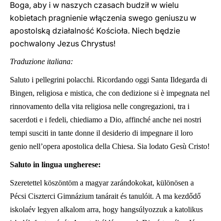
Boga, aby i w naszych czasach budził w wielu
kobietach pragnienie włączenia swego geniuszu w
apostolską działalność Kościoła. Niech będzie
pochwalony Jezus Chrystus!
Traduzione italiana:
Saluto i pellegrini polacchi. Ricordando oggi Santa Ildegarda di
Bingen, religiosa e mistica, che con dedizione si è impegnata nel
rinnovamento della vita religiosa nelle congregazioni, tra i
sacerdoti e i fedeli, chiediamo a Dio, affinché anche nei nostri
tempi susciti in tante donne il desiderio di impegnare il loro
genio nell’opera apostolica della Chiesa. Sia lodato Gesù Cristo!
Saluto in lingua ungherese:
Szeretettel köszöntöm a magyar zarándokokat, különösen a
Pécsi Ciszterci Gimnázium tanárait és tanulóit. A ma kezdődő
iskolaév legyen alkalom arra, hogy hangsúlyozzuk a katolikus