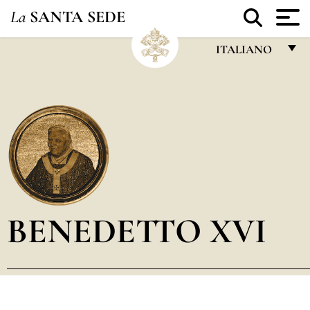
La
SANTA SEDE
ITALIANO
FRANÇAIS
ENGLISH
ITALIANO
PORTUGUÊS
ESPAÑOL
DEUTSCH
BENEDETTO XVI
POLSKI
العربيّة
中文