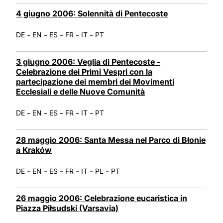
4 giugno 2006: Solennità di Pentecoste
-
-
-
-
-
DE
EN
ES
FR
IT
PT
3 giugno 2006: Veglia di Pentecoste -
Celebrazione dei Primi Vespri con la
partecipazione dei membri dei Movimenti
Ecclesiali e delle Nuove Comunità
-
-
-
-
-
DE
EN
ES
FR
IT
PT
28 maggio 2006: Santa Messa nel Parco di Błonie
a Kraków
-
-
-
-
-
-
DE
EN
ES
FR
IT
PL
PT
26 maggio 2006: Celebrazione eucaristica in
Piazza Piłsudski (Varsavia)