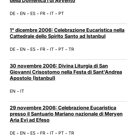
della Domenica I di Avvento
-
-
-
-
-
DE
EN
ES
FR
IT
PT
1° dicembre 2006: Celebrazione Eucaristica nella
Cattedrale dello Spirito Santo ad Istanbul
-
-
-
-
-
-
DE
EN
ES
FR
IT
PT
TR
30 novembre 2006: Divina Liturgia di San
Giovanni Crisostomo nella Festa di Sant'Andrea
Apostolo (Istanbul)
-
EN
IT
29 novembre 2006: Celebrazione Eucaristica
presso il Santuario Mariano nazionale di Meryen
Aria Evì ad Efeso
-
-
-
-
-
-
DE
EN
ES
FR
IT
PT
TR