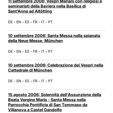
11 settembre 2006: Vespri Mariani con religiosi e
seminaristi della Baviera nella Basilica di
Sant’Anna ad Altötting
-
-
-
-
-
DE
EN
ES
FR
IT
PT
10 settembre 2006: Santa Messa nella spianata
della Neue Messe, München
-
-
-
-
-
DE
EN
ES
FR
IT
PT
10 settembre 2006: Celebrazione dei Vespri nella
Cattedrale di München
-
-
-
-
-
DE
EN
ES
FR
IT
PT
15 agosto 2006: Solennità dell'Assunzione della
Beata Vergine Maria - Santa Messa nella
Parrocchia Pontificia di San Tommaso da
Villanova a Castel Gandolfo