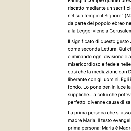
Famiglia compie quanto prescr
riscatto mediante un sacrifici
nel suo tempio il Signore" (
M
da parte del popolo ebreo nel
alla Legge: viene a Gerusale
Il significato di questo gest
come seconda Lettura. Qui ci 
eliminando ogni divisione e
misericordioso e fedele nelle
così che la mediazione con Di
liberante con gli uomini. Egl
fondo. Lo pone ben in luce la 
suppliche... a colui che potev
perfetto, divenne causa di sa
La prima persona che si assoc
madre Maria. Il testo evangeli
prima persona: Maria è Madre 