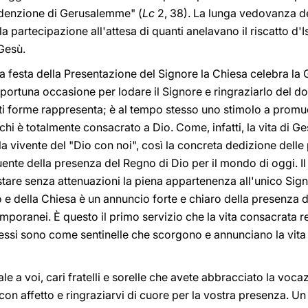
edenzione di Gerusalemme" (
Lc
2, 38). La lunga vedovanza ded
, la partecipazione all'attesa di quanti anelavano il riscatto d
Gesù.
esta festa della Presentazione del Signore la Chiesa celebra la 
pportuna occasione per lodare il Signore e ringraziarlo del do
ti forme rappresenta; è al tempo stesso uno stimolo a promuo
chi è totalmente consacrato a Dio. Come, infatti, la vita di G
a vivente del "Dio con noi", così la concreta dedizione dell
quente della presenza del Regno di Dio per il mondo di oggi. I
stare senza attenuazioni la piena appartenenza all'unico Sig
 e della Chiesa è un annuncio forte e chiaro della presenza d
mporanei. È questo il primo servizio che la vita consacrata 
 essi sono come sentinelle che scorgono e annunciano la vita
e a voi, cari fratelli e sorelle che avete abbracciato la voca
con affetto e ringraziarvi di cuore per la vostra presenza. Un