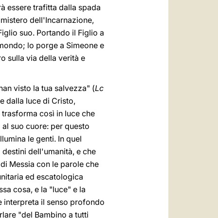
à essere trafitta dalla spada
 mistero dell'Incarnazione,
glio suo. Portando il Figlio a
l mondo; lo porge a Simeone e
sulla via della verità e
han visto la tua salvezza" (
Lc
 dalla luce di Cristo,
i trasforma così in luce che
a al suo cuore: per questo
lumina le genti. In quel
 destini dell'umanità, e che
e di Messia con le parole che
unitaria ed escatologica
sa cosa, e la "luce" e la
e interpreta il senso profondo
rlare "del Bambino a tutti