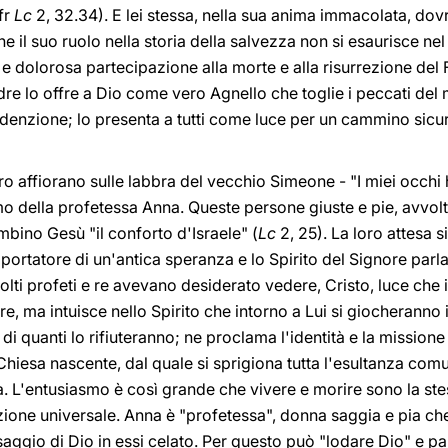
fr
Lc
2, 32.34). E lei stessa, nella sua anima immacolata, dovr
e il suo ruolo nella storia della salvezza non si esaurisce nel
 dolorosa partecipazione alla morte e alla risurrezione del Fi
e lo offre a Dio come vero Agnello che toglie i peccati de
enzione; lo presenta a tutti come luce per un cammino sicuro 
ro affiorano sulle labbra del vecchio Simeone - "I miei occhi 
mo della profetessa Anna. Queste persone giuste e pie, avvolte
ino Gesù "il conforto d'Israele" (
Lc
2, 25). La loro attesa s
 portatore di un'antica speranza e lo Spirito del Signore parl
ti profeti e re avevano desiderato vedere, Cristo, luce che il
, ma intuisce nello Spirito che intorno a Lui si giocheranno i
di quanti lo rifiuteranno; ne proclama l'identità e la mission
Chiesa nascente, dal quale si sprigiona tutta l'esultanza com
ta. L'entusiasmo è così grande che vivere e morire sono la stes
zione universale. Anna è "profetessa", donna saggia e pia ch
saggio di Dio in essi celato. Per questo può "lodare Dio" e pa