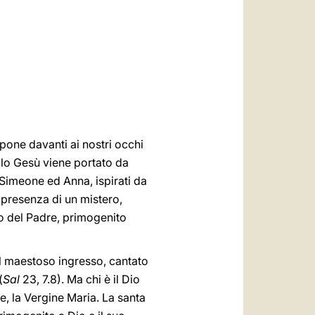
العربيّة
中文
LATINE
 pone davanti ai nostri occhi
olo Gesù viene portato da
 Simeone ed Anna, ispirati da
 presenza di un mistero,
to del Padre, primogenito
 il maestoso ingresso, cantato
(
Sal
23, 7.8). Ma chi è il Dio
e, la Vergine Maria. La santa