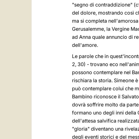
"segno di contraddizione" (c
del dolore, mostrando così ch
ma si completa nell'amorosa e
Gerusalemme, la Vergine Madr
ad Anna quale annuncio di red
dell'amore.
Le parole che in quest'incont
2, 30) - trovano eco nell'ani
possono contemplare nel Bamb
rischiara la storia. Simeone è
può contemplare colui che mol
Bambino riconosce il Salvatore
dovrà soffrire molto da parte 
formano uno degli inni della 
dell'attesa salvifica realizza
"gloria" diventano una rivela
degli eventi storici e del mes