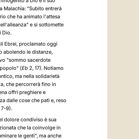
rimogenito a Dio e il suo
ta Malachia: "Subito entrerà
rio che ha animato l'attesa
ell'alleanza" e si sottomette
 Dio.
gli Ebrei, proclamato oggi
o abolendo le distanze,
uovo "sommo sacerdote
 popolo" (
Eb
2, 17). Notiamo
ntico, ma nella solidarietà
a, che percorrerà fino in
ena offrì preghiere e
za dalle cose che patì e, reso
 7-9).
el dolore condiviso è sua
izionata che la coinvolge in
luminare le genti", ma anche