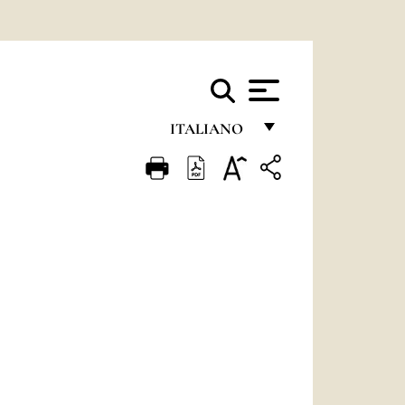
ITALIANO
FRANÇAIS
ENGLISH
ITALIANO
PORTUGUÊS
ESPAÑOL
DEUTSCH
POLSKI