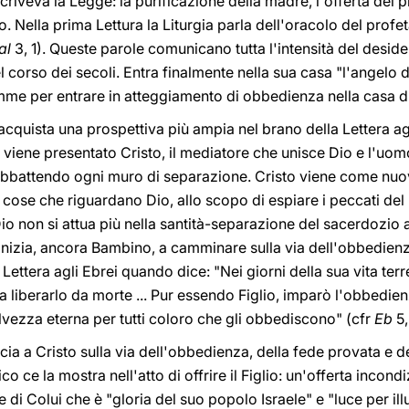
iveva la Legge: la purificazione della madre, l'offerta del p
o. Nella prima Lettura la Liturgia parla dell'oracolo del profe
al
3, 1). Queste parole comunicano tutta l'intensità del deside
 corso dei secoli. Entra finalmente nella sua casa "l'angelo d
mme per entrare in atteggiamento di obbedienza nella casa di
o acquista una prospettiva più ampia nel brano della Lettera a
viene presentato Cristo, il mediatore che unisce Dio e l'uom
 abbattendo ogni muro di separazione. Cristo viene come n
 cose che riguardano Dio, allo scopo di espiare i peccati del
o non si attua più nella santità-separazione del sacerdozio a
i inizia, ancora Bambino, a camminare sulla via dell'obbedienz
Lettera agli Ebrei quando dice: "Nei giorni della sua vita terr
a liberarlo da morte ... Pur essendo Figlio, imparò l'obbedien
lvezza eterna per tutti coloro che gli obbediscono" (cfr
Eb
5,
ia a Cristo sulla via dell'obbedienza, della fede provata e d
co ce la mostra nell'atto di offrire il Figlio: un'offerta incond
di Colui che è "gloria del suo popolo Israele" e "luce per il