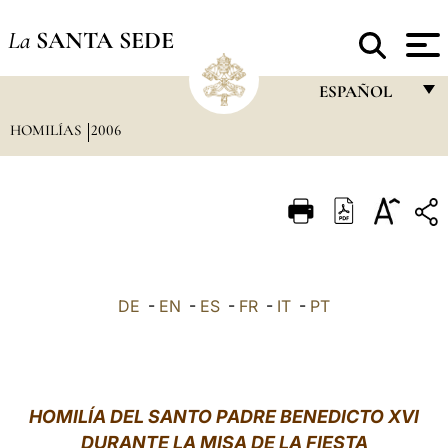
La
SANTA SEDE
ESPAÑOL
HOMILÍAS
2006
FRANÇAIS
ENGLISH
ITALIANO
PORTUGUÊS
ESPAÑOL
DE
-
EN
-
ES
-
FR
-
IT
-
PT
DEUTSCH
POLSKI
العربيّة
HOMILÍA DEL SANTO PADRE BENEDICTO XVI
DURANTE LA MISA DE LA FIESTA
中文