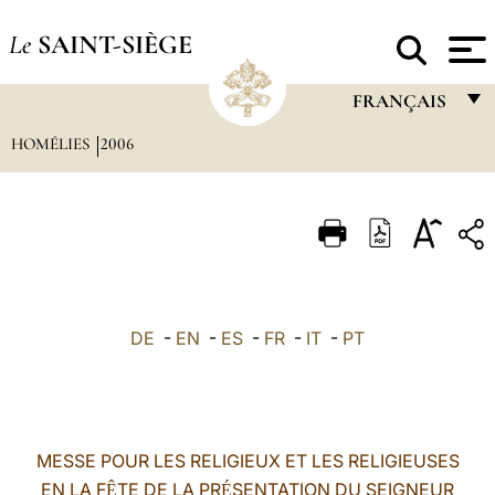
Le
SAINT-SIÈGE
FRANÇAIS
HOMÉLIES
2006
FRANÇAIS
ENGLISH
ITALIANO
PORTUGUÊS
ESPAÑOL
DE
-
EN
-
ES
-
FR
-
IT
-
PT
DEUTSCH
POLSKI
العربيّة
MESSE POUR LES RELIGIEUX ET LES RELIGIEUSES
EN LA F
TE DE LA PR
SENTATION DU SEIGNEUR
中文
Ê
É