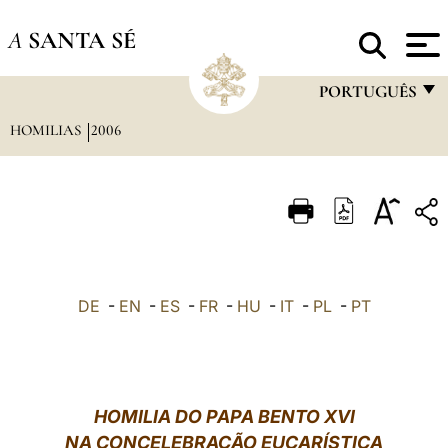
A
SANTA SÉ
PORTUGUÊS
HOMILIAS
2006
FRANÇAIS
ENGLISH
ITALIANO
PORTUGUÊS
ESPAÑOL
DE
-
EN
-
ES
-
FR
-
HU
-
IT
-
PL
-
PT
DEUTSCH
POLSKI
العربيّة
HOMILIA DO PAPA BENTO XVI
NA CONCELEBRAÇÃO EUCARÍSTICA
中文