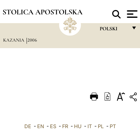
STOLICA APOSTOLSKA
POLSKI
KAZANIA
2006
FRANÇAIS
ENGLISH
ITALIANO
PORTUGUÊS
ESPAÑOL
DEUTSCH
POLSKI
DE
-
EN
-
ES
-
FR
-
HU
-
IT
-
PL
العربيّة
-
PT
中文