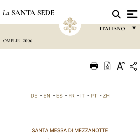
La
SANTA SEDE
ITALIANO
OMELIE
2006
FRANÇAIS
ENGLISH
ITALIANO
PORTUGUÊS
ESPAÑOL
DE
-
EN
-
ES
-
FR
-
IT
-
PT
-
ZH
DEUTSCH
POLSKI
العربيّة
SANTA MESSA DI MEZZANOTTE
中文