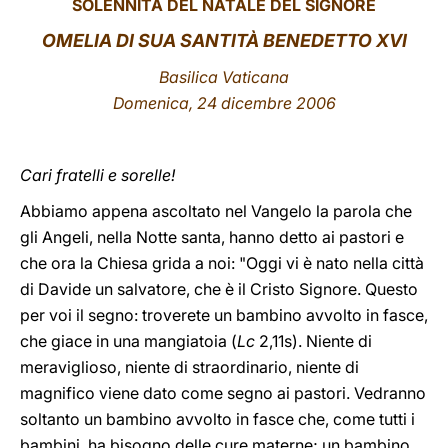
SOLENNITÀ DEL NATALE DEL SIGNORE
LATINE
OMELIA DI SUA SANTITÀ BENEDETTO XVI
Basilica Vaticana
Domenica, 24 dicembre 2006
Cari fratelli e sorelle!
Abbiamo appena ascoltato nel Vangelo la parola che
gli Angeli, nella Notte santa, hanno detto ai pastori e
che ora la Chiesa grida a noi: "Oggi vi è nato nella città
di Davide un salvatore, che è il Cristo Signore. Questo
per voi il segno: troverete un bambino avvolto in fasce,
che giace in una mangiatoia (
Lc
2,11s). Niente di
meraviglioso, niente di straordinario, niente di
magnifico viene dato come segno ai pastori. Vedranno
soltanto un bambino avvolto in fasce che, come tutti i
bambini, ha bisogno delle cure materne; un bambino