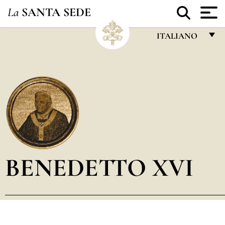
La
SANTA SEDE
ITALIANO
FRANÇAIS
ENGLISH
ITALIANO
PORTUGUÊS
ESPAÑOL
DEUTSCH
BENEDETTO XVI
POLSKI
العربيّة
中文