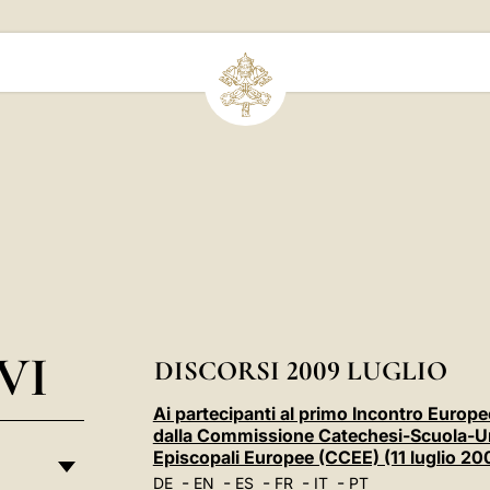
VI
DISCORSI 2009 LUGLIO
Ai partecipanti al primo Incontro Europe
dalla Commissione Catechesi-Scuola-Uni
Episcopali Europee (CCEE) (11 luglio 20
-
-
-
-
-
DE
EN
ES
FR
IT
PT