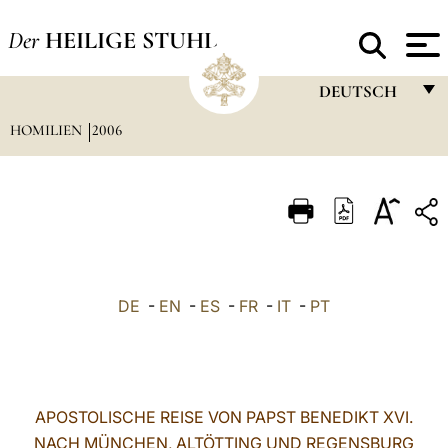
Der
HEILIGE STUHL
DEUTSCH
HOMILIEN
2006
FRANÇAIS
ENGLISH
ITALIANO
PORTUGUÊS
ESPAÑOL
DE
-
EN
-
ES
-
FR
-
IT
-
PT
DEUTSCH
POLSKI
العربيّة
APOSTOLISCHE REISE VON PAPST BENEDIKT XVI.
NACH MÜNCHEN, ALTÖTTING UND REGENSBURG
中文