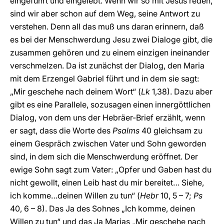
eingeführt und eingelebt. Wenn wir so mit Jesus reden,
sind wir aber schon auf dem Weg, seine Antwort zu
verstehen. Denn all das muß uns daran erinnern, daß
es bei der Menschwerdung Jesu zwei Dialoge gibt, die
zusammen gehören und zu einem einzigen ineinander
verschmelzen. Da ist zunächst der Dialog, den Maria
mit dem Erzengel Gabriel führt und in dem sie sagt:
„Mir geschehe nach deinem Wort“ (
Lk
1,38). Dazu aber
gibt es eine Parallele, sozusagen einen innergöttlichen
Dialog, von dem uns der Hebräer-Brief erzählt, wenn
er sagt, dass die Worte des
Psalms
40 gleichsam zu
einem Gespräch zwischen Vater und Sohn geworden
sind, in dem sich die Menschwerdung eröffnet. Der
ewige Sohn sagt zum Vater: „Opfer und Gaben hast du
nicht gewollt, einen Leib hast du mir bereitet… Siehe,
ich komme…deinen Willen zu tun“ (
Hebr
10, 5 – 7;
Ps
40, 6 – 8). Das Ja des Sohnes „Ich komme, deinen
Willen zu tun“ und das Ja Marias „Mir geschehe nach