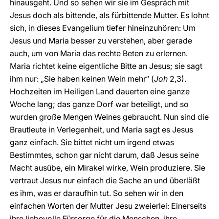
hinausgeht. Und so sehen wir sie im Gespräch mit
Jesus doch als bittende, als fürbittende Mutter. Es lohnt
sich, in dieses Evangelium tiefer hineinzuhören: Um
Jesus und Maria besser zu verstehen, aber gerade
auch, um von Maria das rechte Beten zu erlernen.
Maria richtet keine eigentliche Bitte an Jesus; sie sagt
ihm nur: „Sie haben keinen Wein mehr“ (
Joh
2,3).
Hochzeiten im Heiligen Land dauerten eine ganze
Woche lang; das ganze Dorf war beteiligt, und so
wurden große Mengen Weines gebraucht. Nun sind die
Brautleute in Verlegenheit, und Maria sagt es Jesus
ganz einfach. Sie bittet nicht um irgend etwas
Bestimmtes, schon gar nicht darum, daß Jesus seine
Macht ausübe, ein Mirakel wirke, Wein produziere. Sie
vertraut Jesus nur einfach die Sache an und überläßt
es ihm, was er daraufhin tut. So sehen wir in den
einfachen Worten der Mutter Jesu zweierlei: Einerseits
ihre liebevolle Fürsorge für die Menschen, ihre