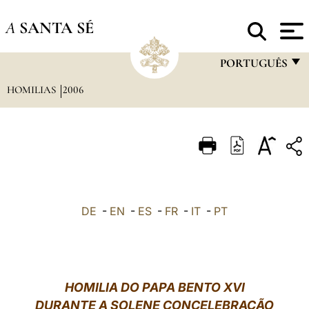
A
SANTA SÉ
PORTUGUÊS
HOMILIAS
2006
FRANÇAIS
ENGLISH
ITALIANO
PORTUGUÊS
ESPAÑOL
DE
-
EN
-
ES
-
FR
-
IT
-
PT
DEUTSCH
POLSKI
العربيّة
HOMILIA DO PAPA BENTO XVI
DURANTE A SOLENE CONCELEBRAÇÃO
中文