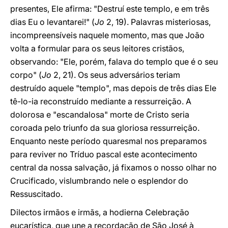
presentes, Ele afirma: "Destruí este templo, e em três
dias Eu o levantarei!" (
Jo
2, 19). Palavras misteriosas,
incompreensíveis naquele momento, mas que João
volta a formular para os seus leitores cristãos,
observando: "Ele, porém, falava do templo que é o seu
corpo" (
Jo
2, 21). Os seus adversários teriam
destruído aquele "templo", mas depois de três dias Ele
tê-lo-ia reconstruído mediante a ressurreição. A
dolorosa e "escandalosa" morte de Cristo seria
coroada pelo triunfo da sua gloriosa ressurreição.
Enquanto neste período quaresmal nos preparamos
para reviver no Tríduo pascal este acontecimento
central da nossa salvação, já fixamos o nosso olhar no
Crucificado, vislumbrando nele o esplendor do
Ressuscitado.
Dilectos irmãos e irmãs, a hodierna Celebração
eucarística, que une a recordação de São José à