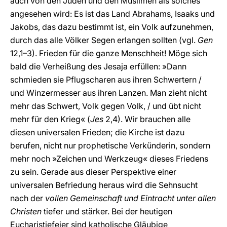
auch von den Juden und den Muslimen als solches
angesehen wird: Es ist das Land Abrahams, Isaaks und
Jakobs, das dazu bestimmt ist, ein Volk aufzunehmen,
durch das alle Völker Segen erlangen sollten (vgl.
Gen
12,1–3). Frieden für die ganze Menschheit! Möge sich
bald die Verheißung des Jesaja erfüllen: »Dann
schmieden sie Pflugscharen aus ihren Schwertern /
und Winzermesser aus ihren Lanzen. Man zieht nicht
mehr das Schwert, Volk gegen Volk, / und übt nicht
mehr für den Krieg« (
Jes
2,4). Wir brauchen alle
diesen universalen Frieden; die Kirche ist dazu
berufen, nicht nur prophetische Verkünderin, sondern
mehr noch »Zeichen und Werkzeug« dieses Friedens
zu sein. Gerade aus dieser Perspektive einer
universalen Befriedung heraus wird die Sehnsucht
nach der
vollen Gemeinschaft und Eintracht unter allen
Christen
tiefer und stärker. Bei der heutigen
Eucharistiefeier sind katholische Gläubige