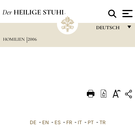
Der
HEILIGE STUHL
DEUTSCH
HOMILIEN
2006
FRANÇAIS
ENGLISH
ITALIANO
PORTUGUÊS
ESPAÑOL
DEUTSCH
POLSKI
العربيّة
DE
-
EN
-
ES
-
FR
-
IT
-
PT
-
TR
中文