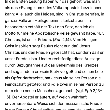
In der Ersten Lesung haben wir das gehört, was man
als das »Evangelium« des Völkerapostels bezeichnen
kann: Alle, auch die Heiden, sind in Christus berufen, in
ganzer Fülle am Heilsgeheimnis teilzuhaben. Im
besonderen enthält der Text den Satz, den ich als
Motto für meine Apostolische Reise gewählt habe: »Er,
Christus, ist unser Friede« (
Eph
2,14). Vom Heiligen
Geist inspiriert sagt Paulus nicht nur, daß Jesus
Christus uns den Frieden gebracht hat, sondern daß er
unser Friede »ist«. Und er rechtfertigt diese Aussage
durch Bezugnahme auf das Geheimnis des Kreuzes
und sagt: Indem er »sein Blut« vergoß und seinen Leib
als Opfer darbrachte, hat Jesus »in seiner Person die
Feindschaft getötet« und »die zwei in seiner Person zu
dem einen neuen Menschen« gemacht (vgl.
Eph
2,13–
16). Der Apostel erläutert, auf welch wahrhaft
unvorhersehbare Weise sich der messianische Friede
in der Person Christi selbst und seinem Heilsgeheimnis