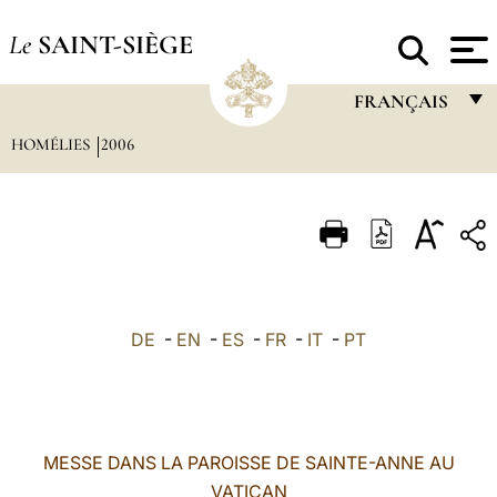
Le
SAINT-SIÈGE
FRANÇAIS
HOMÉLIES
2006
FRANÇAIS
ENGLISH
ITALIANO
PORTUGUÊS
ESPAÑOL
DE
-
EN
-
ES
-
FR
-
IT
-
PT
DEUTSCH
POLSKI
العربيّة
MESSE DANS LA PAROISSE DE SAINTE-ANNE AU
VATICAN
中文