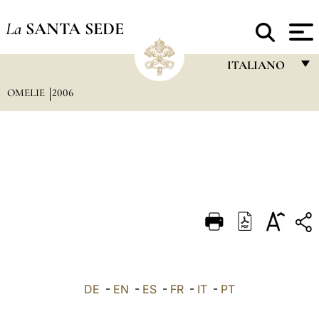
La
SANTA SEDE
ITALIANO
OMELIE
2006
FRANÇAIS
ENGLISH
ITALIANO
PORTUGUÊS
ESPAÑOL
DEUTSCH
POLSKI
العربيّة
DE
-
EN
-
ES
-
FR
-
IT
-
PT
中文