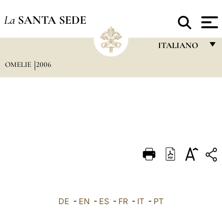
La
SANTA SEDE
ITALIANO
OMELIE
2006
FRANÇAIS
ENGLISH
ITALIANO
PORTUGUÊS
ESPAÑOL
DEUTSCH
POLSKI
العربيّة
DE
-
EN
-
ES
-
FR
-
IT
-
PT
中文