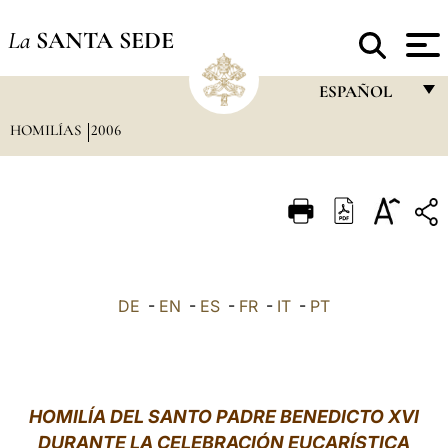
La
SANTA SEDE
ESPAÑOL
HOMILÍAS
2006
FRANÇAIS
ENGLISH
ITALIANO
PORTUGUÊS
ESPAÑOL
DE
-
EN
-
ES
-
FR
-
IT
-
PT
DEUTSCH
POLSKI
العربيّة
HOMILÍA DEL SANTO PADRE BENEDICTO XVI
DURANTE LA CELEBRACIÓN EUCARÍSTICA
中文