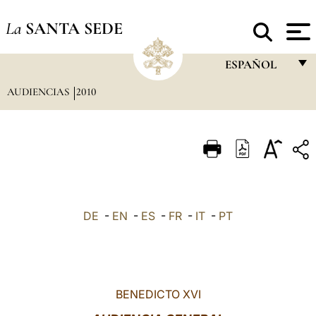
La
SANTA SEDE
ESPAÑOL
AUDIENCIAS
2010
FRANÇAIS
ENGLISH
ITALIANO
PORTUGUÊS
ESPAÑOL
DE
-
EN
-
ES
-
FR
-
IT
-
PT
DEUTSCH
POLSKI
العربيّة
BENEDICTO XVI
中文