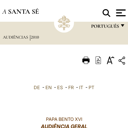
A
SANTA SÉ
PORTUGUÊS
AUDIÊNCIAS
2010
FRANÇAIS
ENGLISH
ITALIANO
PORTUGUÊS
ESPAÑOL
DE
-
EN
-
ES
-
FR
-
IT
-
PT
DEUTSCH
POLSKI
العربيّة
PAPA BENTO XVI
AUDIÊNCIA GERAL
中文