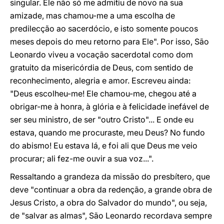
singular. Ele não só me admitiu de novo na sua
amizade, mas chamou-me a uma escolha de
predilecção ao sacerdócio, e isto somente poucos
meses depois do meu retorno para Ele". Por isso, São
Leonardo viveu a vocação sacerdotal como dom
gratuito da misericórdia de Deus, com sentido de
reconhecimento, alegria e amor. Escreveu ainda:
"Deus escolheu-me! Ele chamou-me, chegou até a
obrigar-me à honra, à glória e à felicidade inefável de
ser seu ministro, de ser "outro Cristo"... E onde eu
estava, quando me procuraste, meu Deus? No fundo
do abismo! Eu estava lá, e foi ali que Deus me veio
procurar; ali fez-me ouvir a sua voz...".
Ressaltando a grandeza da missão do presbítero, que
deve "continuar a obra da redenção, a grande obra de
Jesus Cristo, a obra do Salvador do mundo", ou seja,
de "salvar as almas", São Leonardo recordava sempre