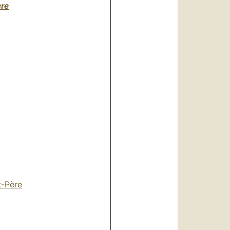
ère
t-Père