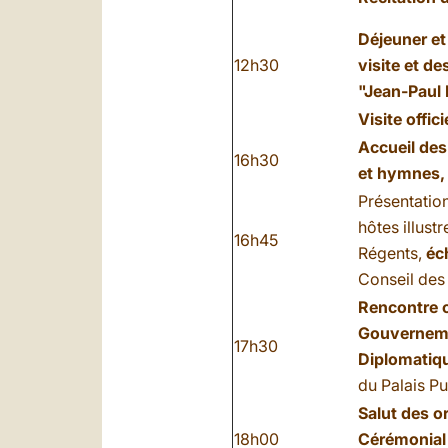
Déjeuner
et
12h30
visite et d
"Jean-Paul 
Visite offic
Accueil des
16h30
et hymnes
Présentation
hôtes illust
16h45
Régents,
éc
Conseil des 
Rencontre o
Gouverneme
17h30
Diplomatiq
du Palais Pu
Salut des or
18h00
Cérémonial