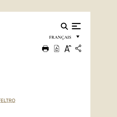
FRANÇAIS
FRANÇAIS
ENGLISH
ITALIANO
PORTUGUÊS
ESPAÑOL
DEUTSCH
FELTRO
POLSKI